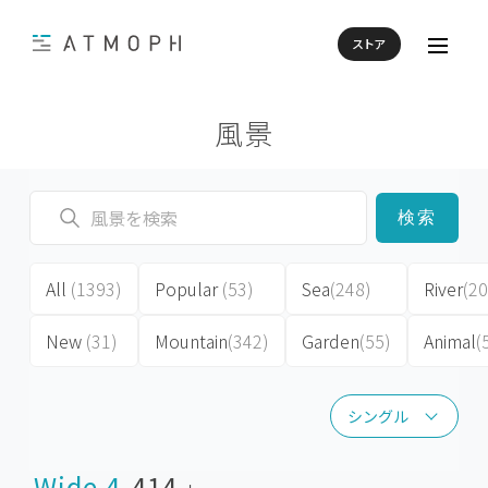
ストア
風景
検索
All
(1393)
Popular
(53)
Sea
(248)
River
(20
New
(31)
Mountain
(342)
Garden
(55)
Animal
(
シングル
シングル
Wide 4
414