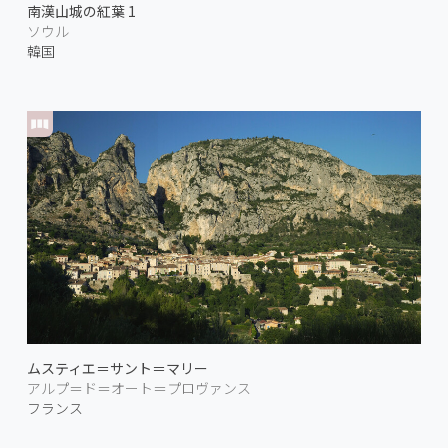
南漢山城の紅葉 1
ソウル
韓国
ムスティエ＝サント＝マリー
アルプ＝ド＝オート＝プロヴァンス
フランス