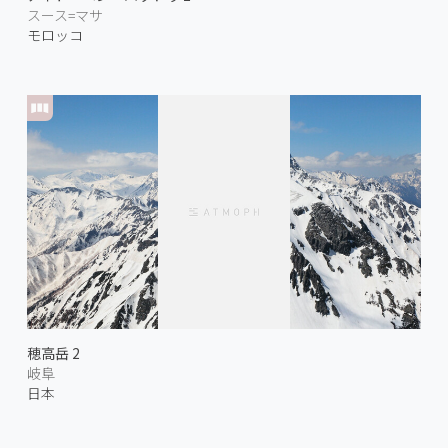
スース=マサ
モロッコ
穂高岳 2
岐阜
日本