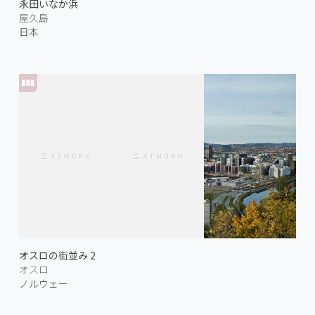
永田いなか浜
屋久島
日本
オスロの街並み 2
オスロ
ノルウェー