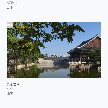
和歌山
日本
景福宮 4
ソウル
韓国