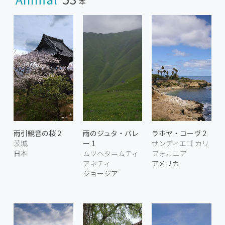
本
雨引観音の桜 2
雨のジュタ・バレ
ラホヤ・コーヴ 2
茨城
ー 1
サンディエゴ カリ
日本
ムツヘタ＝ムティ
フォルニア
アネティ
アメリカ
ジョージア