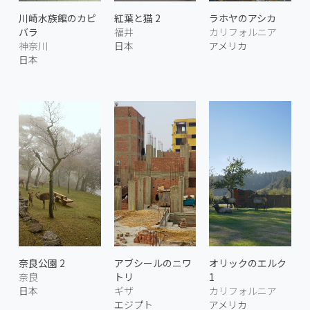
川崎水族館のカピ
紅葉と猫 2
ラホヤのアシカ
バラ
福井
カリフォルニア
神奈川
日本
アメリカ
日本
奈良公園 2
アブシールのニワ
オリックのエルク
奈良
トリ
1
日本
ギザ
カリフォルニア
エジプト
アメリカ