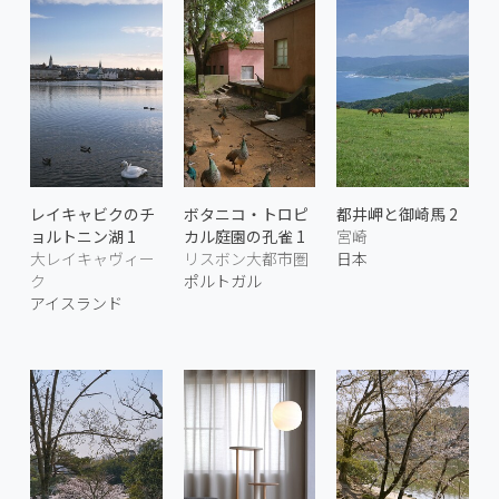
レイキャビクのチ
ボタニコ・トロピ
都井岬と御崎馬 2
ョルトニン湖 1
カル庭園の孔雀 1
宮崎
大レイキャヴィー
リスボン大都市圏
日本
ク
ポルトガル
アイスランド