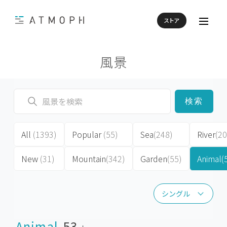
ストア
風景
検索
All
(1393)
Popular
(55)
Sea
(248)
River
(20
New
(31)
Mountain
(342)
Garden
(55)
Animal
(
シングル
シングル
Animal
53