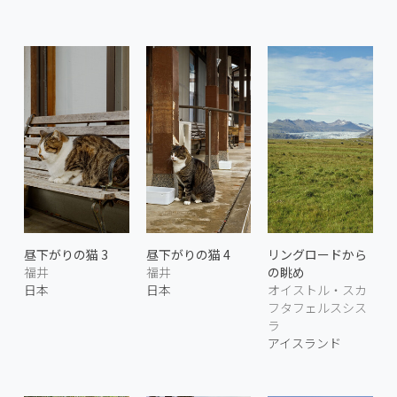
昼下がりの猫 3
昼下がりの猫 4
リングロードから
福井
福井
の眺め
日本
日本
オイストル・スカ
フタフェルスシス
ラ
アイスランド