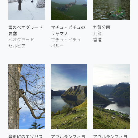
雪のベオグラード
マチュ・ピチュの
九龍公園
要塞
リャマ 2
九龍
ベオグラード
マチュ・ピチュ
香港
セルビア
ペルー
音更町のエゾリス
アウルランフィヨ
アウルランフィヨ