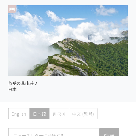
燕岳の燕山荘 2
日本
English
日本語
한국어
中文 (繁體)
Atmoph News
登録