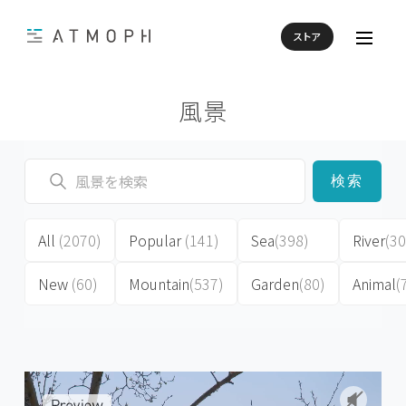
ストア
風景
検索
All
(2070)
Popular
(141)
Sea
(398)
River
(30
New
(60)
Mountain
(537)
Garden
(80)
Animal
(