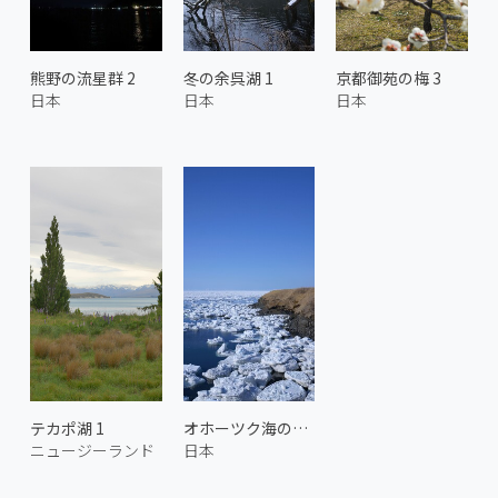
熊野の流星群 2
冬の余呉湖 1
京都御苑の梅 3
日本
日本
日本
テカポ湖 1
オホーツク海の流氷 7
ニュージーランド
日本