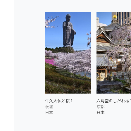
牛久大仏と桜 1
六角堂のしだれ桜 
茨城
京都
日本
日本