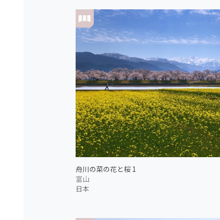
舟川の菜の花と桜 1
富山
日本