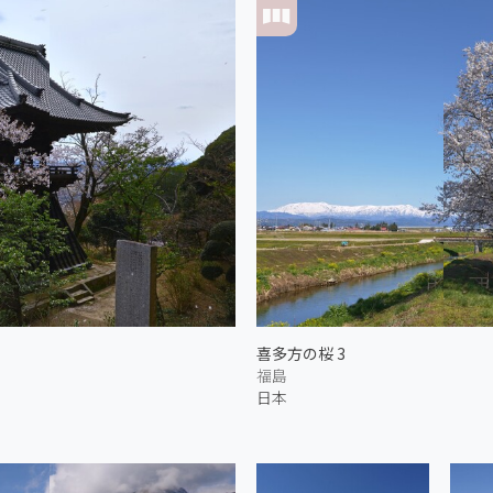
喜多方の桜 3
福島
日本