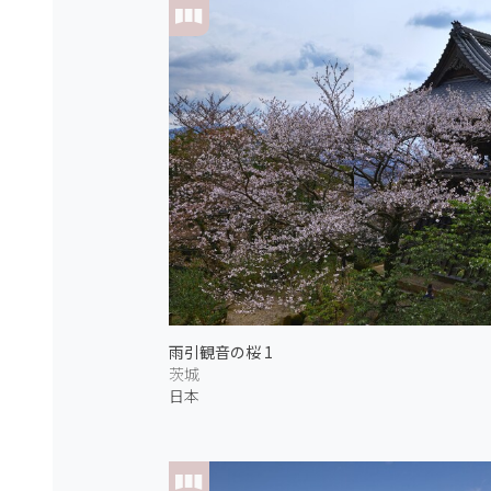
雨引観音の桜 1
茨城
日本