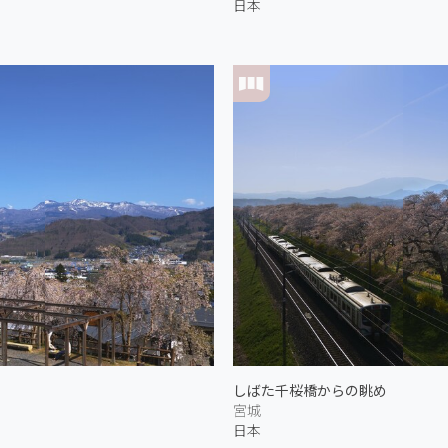
日本
しばた千桜橋からの眺め
宮城
日本