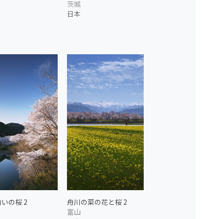
茨城
日本
いの桜 2
舟川の菜の花と桜 2
富山