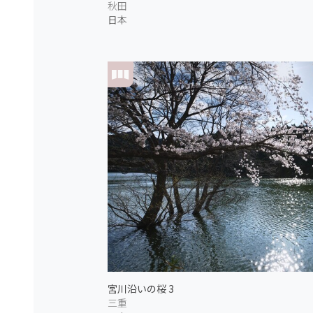
秋田
日本
宮川沿いの桜 3
三重