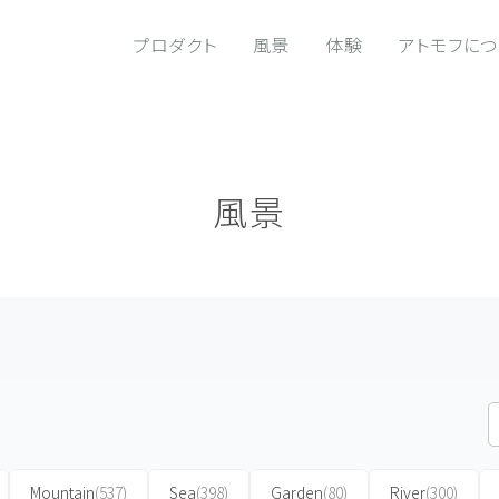
プロダクト
風景
体験
アトモフに
風景
Mountain
(537)
Sea
(398)
Garden
(80)
River
(300)