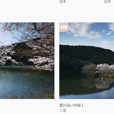
日本
日本
宮川沿いの桜 1
三重