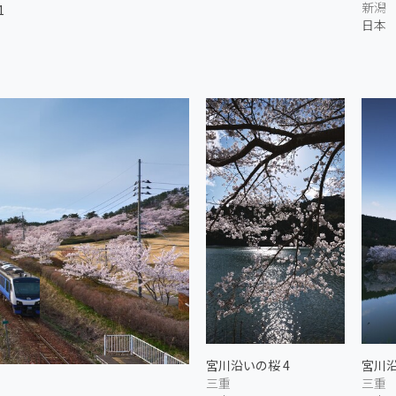
新潟
1
日本
宮川沿いの桜 4
宮川沿
三重
三重