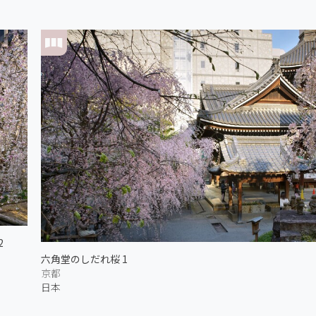
2
六角堂のしだれ桜 1
京都
日本