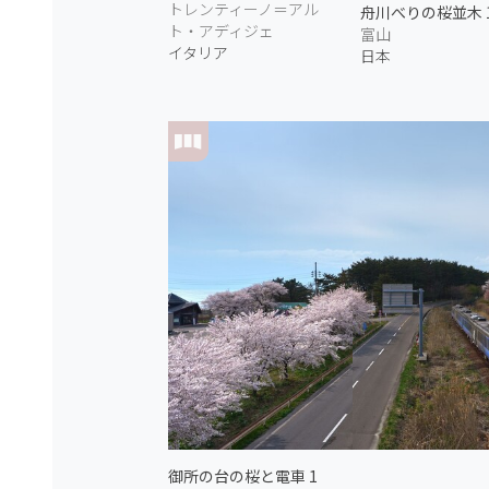
トレンティーノ＝アル
舟川べりの桜並木 
ト・アディジェ
富山
イタリア
日本
御所の台の桜と電車 1