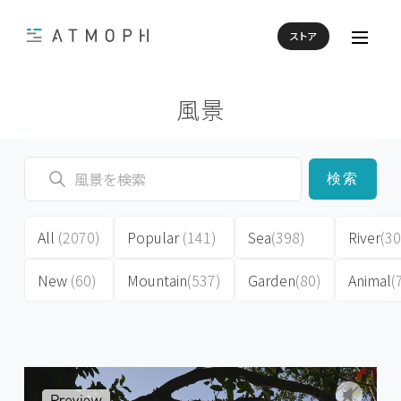
ストア
風景
検索
All
(2070)
Popular
(141)
Sea
(398)
River
(30
New
(60)
Mountain
(537)
Garden
(80)
Animal
(