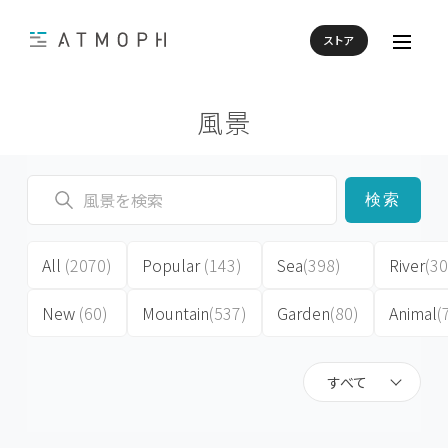
ストア
風景
検索
All
(2070)
Popular
(143)
Sea
(398)
River
(30
New
(60)
Mountain
(537)
Garden
(80)
Animal
(
すべて