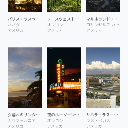
パリス・ラスベガス
ノースウェスト・ポートランドの森林 2
マルホランド・ドライブからの眺め
ネバダ
オレゴン
ロサンゼルス カリフォルニア
アメリカ
アメリカ
アメリカ
夕暮れのサンタモニカ 3
夜のホーソーン・ブルバード通り
サハラ・ラス・ベガスからの眺め
カリフォルニア
オレゴン
ラス・ベガス
アメリカ
アメリカ
アメリカ