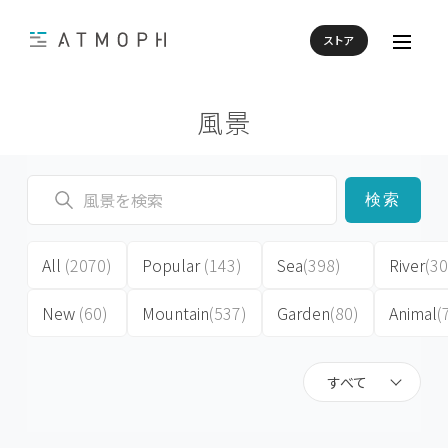
ストア
風景
検索
All
(2070)
Popular
(143)
Sea
(398)
River
(30
New
(60)
Mountain
(537)
Garden
(80)
Animal
(
すべて