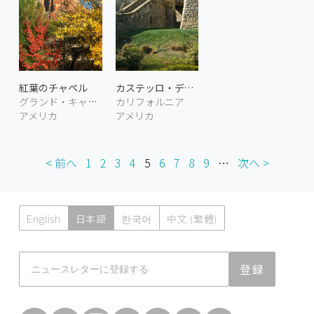
紅葉のチャペル
カステッロ・ディ・アモローサ
グランド・キャニオン アリゾナ
カリフォルニア
アメリカ
アメリカ
< 前へ
1
2
3
4
5
6
7
8
9
…
次へ >
English
日本語
한국어
中文 (繁體)
Atmoph News
登録