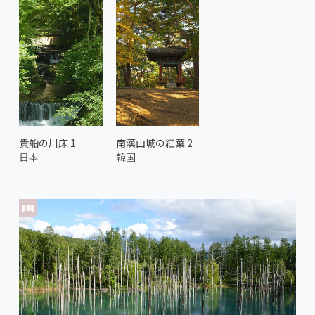
貴船の川床 1
南漢山城の紅葉 2
日本
韓国