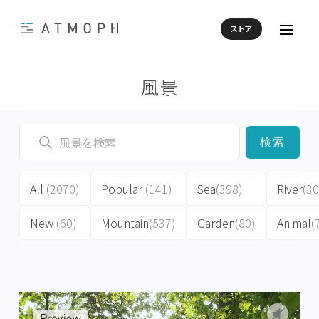
ストア
風景
検索
All
(2070)
Popular
(141)
Sea
(398)
River
(30
New
(60)
Mountain
(537)
Garden
(80)
Animal
(