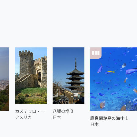
カステッロ・ディ・アモローサ
八坂の塔 3
アメリカ
日本
慶良間諸島の海中 1
日本