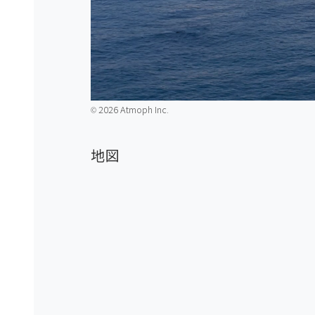
2026 Atmoph Inc.
©️
地図