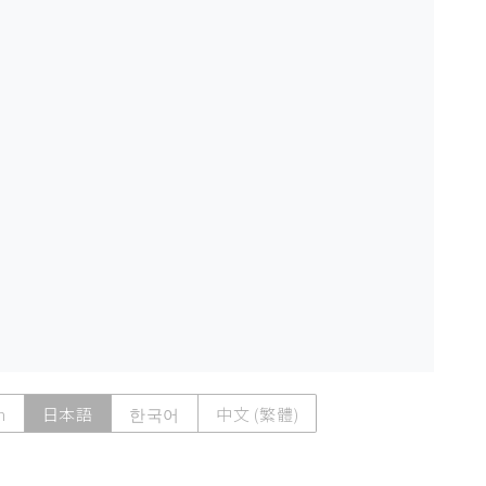
h
日本語
한국어
中文 (繁體)