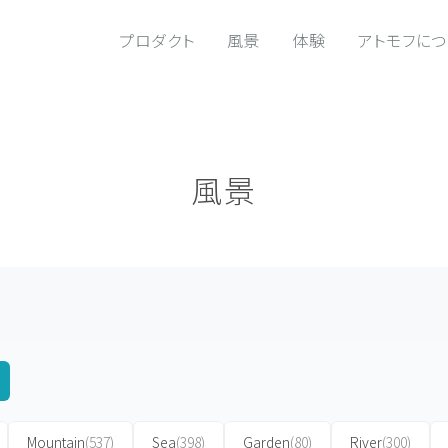
プロダクト
風景
体験
アトモフに
風景
Mountain
(537)
Sea
(398)
Garden
(80)
River
(300)