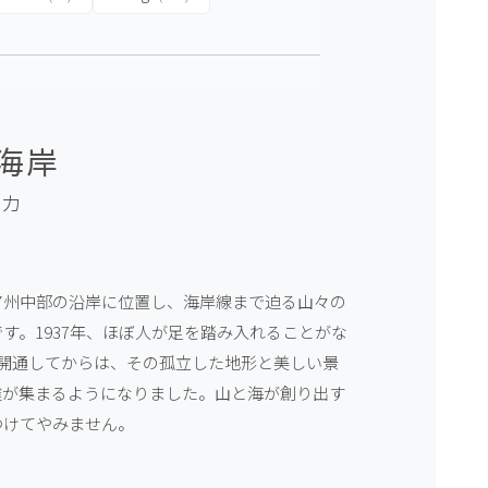
海岸
リカ
ア州中部の沿岸に位置し、海岸線まで迫る山々の
す。1937年、ほぼ人が足を踏み入れることがな
が開通してからは、その孤立した地形と美しい景
達が集まるようになりました。山と海が創り出す
つけてやみません。