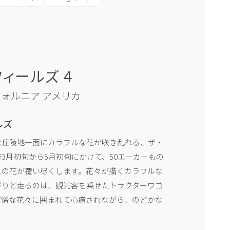
ィールズ 4
フォルニア
アメリカ
ルズ
な丘陵地一面にカラフルな花が咲き乱れる、ザ・
3月初旬から5月初旬にかけて、50エーカーもの
スの花が覆い尽くします。花々が描くカラフルな
びりと走るのは、観光客を乗せたトラクターワゴ
可憐な花々に囲まれて心癒されながら、のどかな