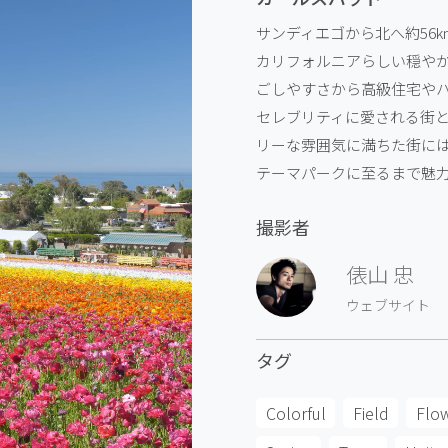
サンディエゴから北へ約56
カリフォルニアらしい穏や
ごしやすさから高級住宅や
セレブリティに愛される街
リーな雰囲気に満ちた街に
テーマパークに至るまで魅
撮影者
俵山 忠
ウェブサイト
タグ
Colorful
Field
Flo