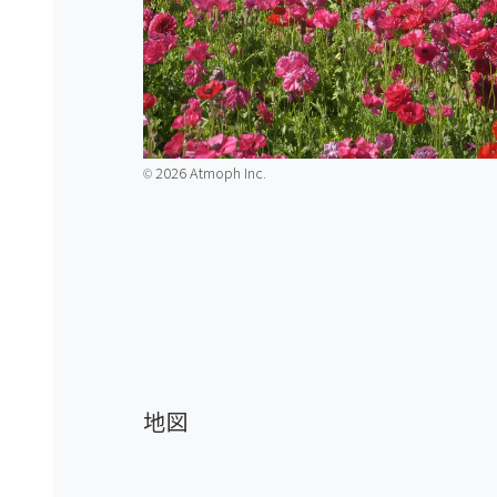
2026 Atmoph Inc.
©️
地図