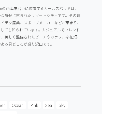
kmの西海岸沿いに位置するカールスバッドは、
かな気候に恵まれたリゾートシティです。その過
ハイテク産業、スポーツメーカーなどが集まり、
としても知られています。カジュアルでフレンド
は、美しく整備されたビーチやカラフルな花畑、
力ある見どころが盛り沢山です。
wer
Ocean
Pink
Sea
Sky