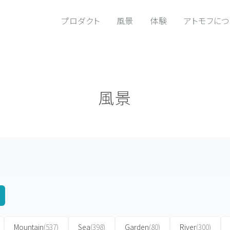
プロダクト
風景
体験
アトモフに
風景
Mountain
(537)
Sea
(398)
Garden
(80)
River
(300)