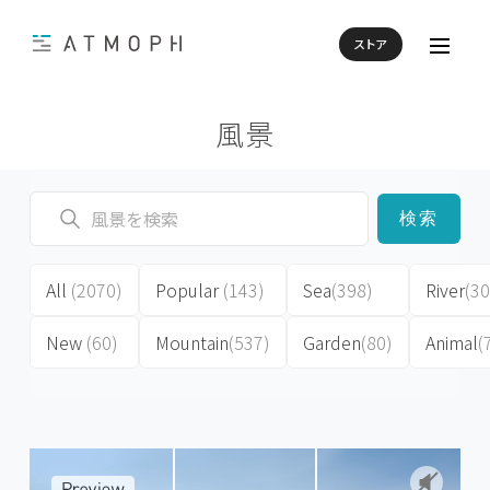
ストア
風景
検索
All
(2070)
Popular
(143)
Sea
(398)
River
(30
New
(60)
Mountain
(537)
Garden
(80)
Animal
(