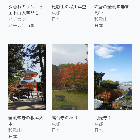
夕暮れのサン・ピ
比叡山の横川中堂
吹雪の金剛峯寺御
エトロ大聖堂 1
京都
影堂
バチカン
日本
和歌山
バチカン市国
日本
金剛峯寺の根本大
高台寺の秋 3
円光寺 1
塔
京都
京都
和歌山
日本
日本
日本