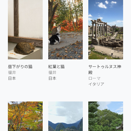
昼下がりの猫
紅葉と猫
サートゥルヌス神
福井
福井
殿
日本
日本
ローマ
イタリア