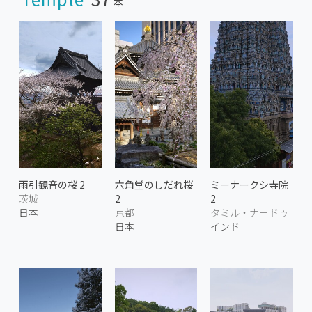
本
雨引観音の桜 2
六角堂のしだれ桜
ミーナークシ寺院
茨城
2
2
日本
京都
タミル・ナードゥ
日本
インド