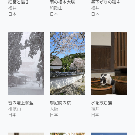
紅葉と猫 2
雨の根本大塔
昼下がりの猫 4
福井
和歌山
福井
日本
日本
日本
雪の壇上伽藍
摩尼院の桜
水を飲む猫
和歌山
大阪
福井
日本
日本
日本