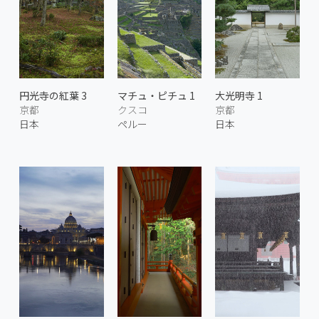
円光寺の紅葉 3
マチュ・ピチュ 1
大光明寺 1
京都
クスコ
京都
日本
ペルー
日本