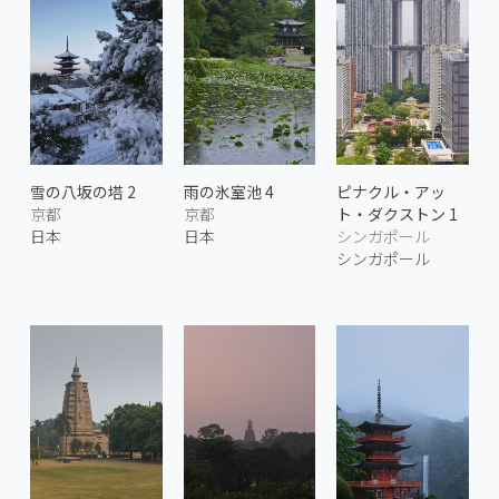
雪の八坂の塔 2
雨の氷室池 4
ピナクル・アッ
京都
京都
ト・ダクストン 1
日本
日本
シンガポール
シンガポール