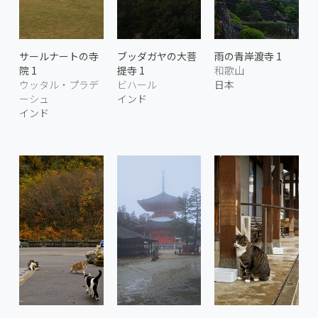
サールナートの寺
ブッダガヤの大菩
雨の青岸渡寺 1
院 1
提寺 1
和歌山
ウッタル・プラデ
ビハール
日本
ーシュ
インド
インド