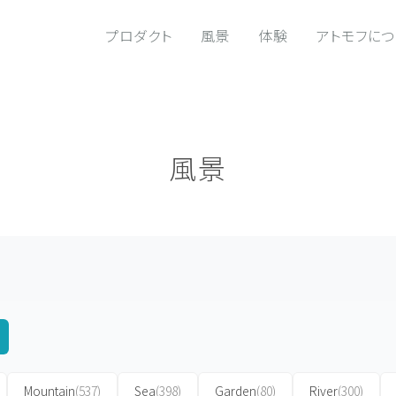
プロダクト
風景
体験
アトモフに
風景
Mountain
(537)
Sea
(398)
Garden
(80)
River
(300)