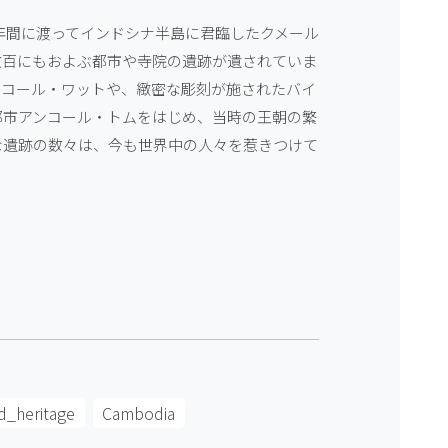
00年間に渡ってインドシナ半島に君臨したクメール
数百にもおよぶ都市や寺院の遺跡が遺されていま
ンコール・ワットや、緻密な彫刻が施されたバイ
都市アンコール・トムをはじめ、当時の王朝の繁
な遺跡の数々は、今も世界中の人々を惹きつけて
d_heritage
Cambodia