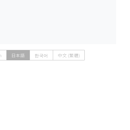
h
日本語
한국어
中文 (繁體)