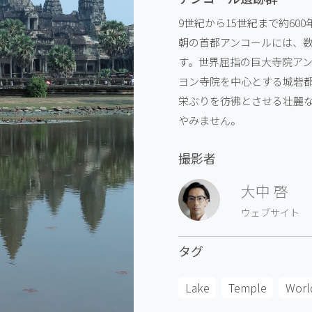
9世紀から15世紀まで約6
朝の首都アンコールには、
す。世界屈指の巨大寺院ア
ヨン寺院を中心とする城砦
栄ぶりを彷彿とさせる壮麗
やみません。
撮影者
大中 啓
ウェブサイト
タグ
Lake
Temple
Worl