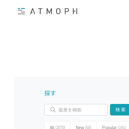
探す
検索
All
(2070)
New
(60)
Popular
(141)