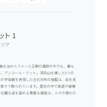
ト 1
ボジア
半島を治めたクメール王朝の遺跡の中でも、最も
、アンコール・ワット。須弥山を模した5つの
教の宇宙観を表現した左右対称の伽藍は、目を見
の数々で飾られています。歴史の中で衰退や破壊
お壮麗な姿を留める貴重な遺産は、人々の憧れの