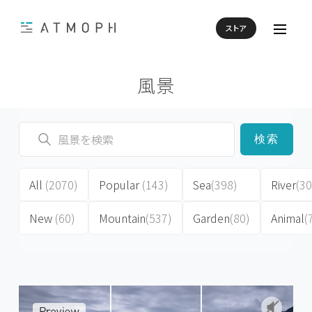
ストア
風景
検索
All
(2070)
Popular
(143)
Sea
(398)
River
(30
New
(60)
Mountain
(537)
Garden
(80)
Animal
(