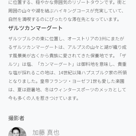
に位置する、穏やかな雰囲気のリゾートタウンです。街と
周囲の山々や湖を結ぶハイキングコースが充実していて、
自然を満喫するのにぴったりな滞在先となっています。
ザルツカンマーグート
ザルツブルクの東に位置し、オーストリアの3州にまたが
るザルツカンマーグートは、アルプスの山々と湖が織り成
す風景美が古くから貴族に愛されてきた保養地です。「ザ
ルツ」は塩、「カンマーグート」は御料地を意味し、貴重
な塩が採れるこの地は、14世紀以降ハプスブルク家の所領
となりました。皇帝フランツ・ヨーゼフ1世も愛した楽園
は、夏は避暑地、冬はウィンタースポーツのメッカとして
今も多くの人を惹きつけています。
撮影者
加藤 真也