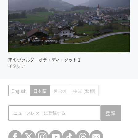
雨のヴァルダーオラ・ディ・ソット 1
イタリア
English
日本語
한국어
中文 (繁體)
Atmoph News
登録