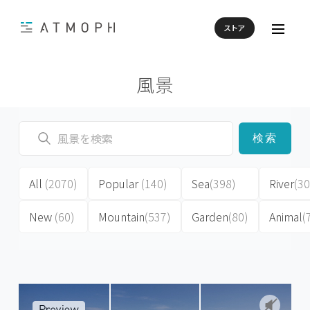
ストア
風景
検索
All
(2070)
Popular
(140)
Sea
(398)
River
(30
New
(60)
Mountain
(537)
Garden
(80)
Animal
(