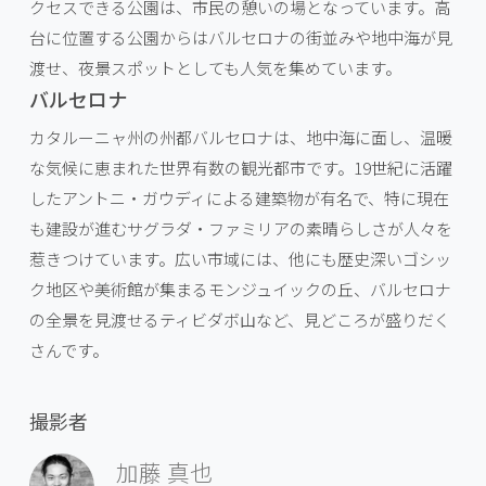
クセスできる公園は、市民の憩いの場となっています。高
台に位置する公園からはバルセロナの街並みや地中海が見
渡せ、夜景スポットとしても人気を集めています。
バルセロナ
カタルーニャ州の州都バルセロナは、地中海に面し、温暖
な気候に恵まれた世界有数の観光都市です。19世紀に活躍
したアントニ・ガウディによる建築物が有名で、特に現在
も建設が進むサグラダ・ファミリアの素晴らしさが人々を
惹きつけています。広い市域には、他にも歴史深いゴシッ
ク地区や美術館が集まるモンジュイックの丘、バルセロナ
の全景を見渡せるティビダボ山など、見どころが盛りだく
さんです。
撮影者
加藤 真也