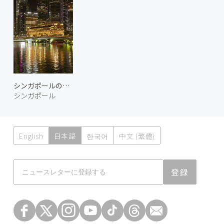
シンガポールの夜 2
シンガポール
English
日本語
한국어
中文 (繁體)
Atmoph News
登録