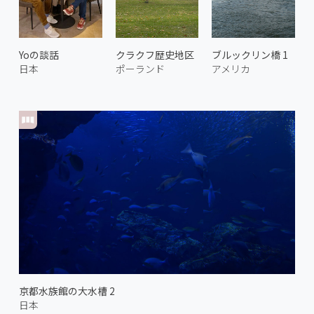
Yoの談話
クラクフ歴史地区
ブルックリン橋 1
日本
ポーランド
アメリカ
京都水族館の大水槽 2
日本