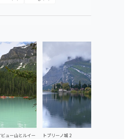
アビュー山とルイー
トブリーノ城 2