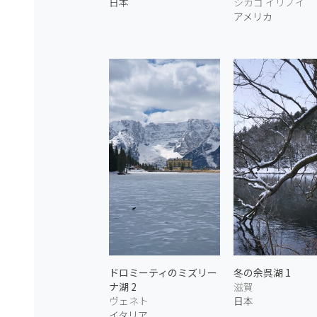
日本
シカゴ イリノイ
アメリカ
ドロミーティのミズリー
冬の余呉湖 1
ナ湖 2
滋賀
ヴェネト
日本
イタリア