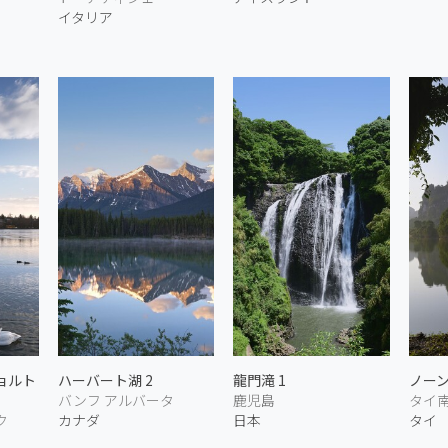
イタリア
ョルト
ハーバート湖 2
龍門滝 1
ノーン
バンフ アルバータ
鹿児島
タイ
ク
カナダ
日本
タイ