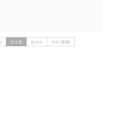
h
日本語
한국어
中文 (繁體)