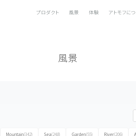
プロダクト
風景
体験
アトモフに
風景
Mountain
(342)
Sea
(248)
Garden
(55)
River
(206)