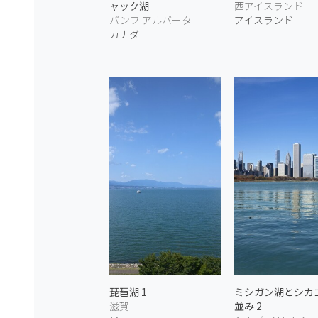
ャック湖
西アイスランド
バンフ アルバータ
アイスランド
カナダ
琵琶湖 1
ミシガン湖とシカ
滋賀
並み 2