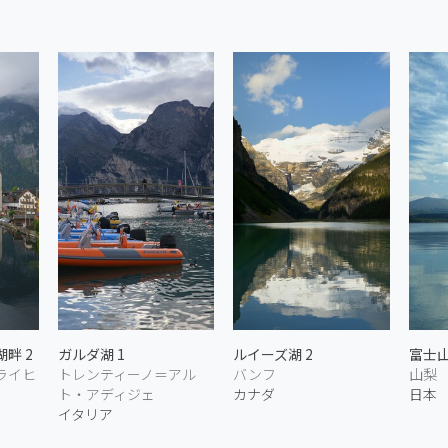
畔 2
ガルダ湖 1
ルイーズ湖 2
富士山
ライヒ
トレンティーノ＝アル
バンフ
山梨
ト・アディジェ
カナダ
日本
イタリア