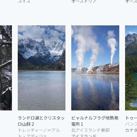
スイス
オーストリア
オー
ランドロ湖とクリスタッ
ビャルナルフラグ地熱発
トゥー
ロ山群 2
電所 1
バンフ
トレンティーノ＝アル
北アイスランド東部
カナ
ト・アディジェ
アイスランド