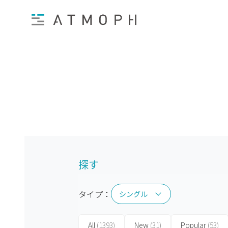
探す
タイプ：
シングル
シングル
All
(1393)
New
(31)
Popular
(53)