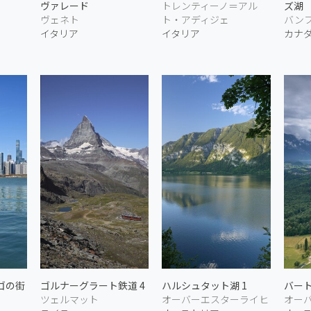
ヴァレード
トレンティーノ＝アル
ズ湖
ヴェネト
ト・アディジェ
バンフ
イタリア
イタリア
カナ
ゴの街
ゴルナーグラート鉄道 4
ハルシュタット湖 1
バート
ツェルマット
オーバーエスターライヒ
オー