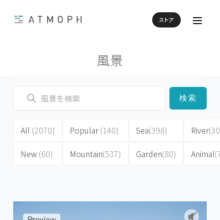
ストア
風景
検索
All
(2070)
Popular
(140)
Sea
(398)
River
(30
New
(60)
Mountain
(537)
Garden
(80)
Animal
(