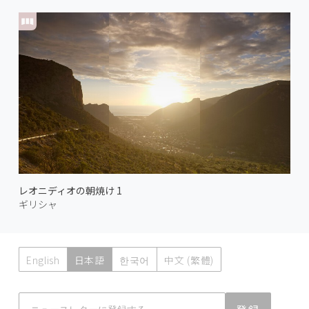
レオニディオの朝焼け 1
ギリシャ
English
日本語
한국어
中文 (繁體)
Atmoph News