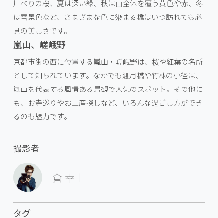
川べりの桜、夏は深い緑、秋は山全体を覆う黄色や赤、冬
は雪景色など、さまざまな色に染まる橋はいつ訪れても必
見の美しさです。
嵐山、嵯峨野
京都市街の西に位置する嵐山・嵯峨野は、桜や紅葉の名所
として知られています。なかでも渡月橋や竹林の小径は、
嵐山を代表する風情ある景観で人気のスポット。その他に
も、お寺巡りやお土産探しなど、いろんな過ごし方ができ
るのも魅力です。
撮影者
倉 幸士
タグ