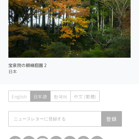
宝泉院の額縁庭園 2
日本
English
日本語
한국어
中文 (繁體)
Atmoph News
登録