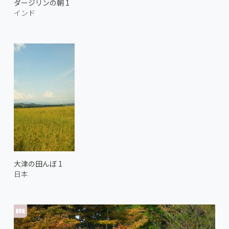
ダージリンの朝 1
インド
大津の田んぼ 1
日本