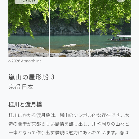
2026 Atmoph Inc.
©️
嵐山の屋形船 3
京都
日本
桂川と渡月橋
桂川にかかる渡月橋は、嵐山のシンボル的な存在です。木
造の欄干が京都らしい風情を醸し出し、川や周りの山々と
一体となって作り出す景観は魅力にあふれています。春は