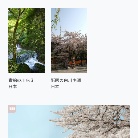
貴船の川床 3
祇園の白川南通
日本
日本