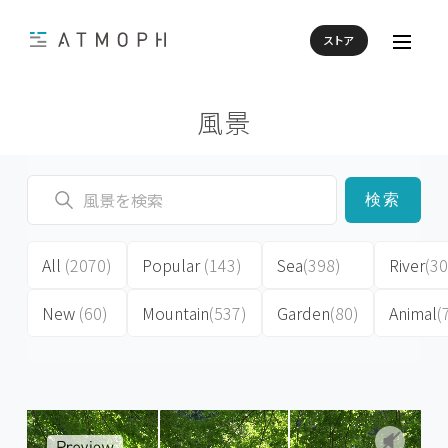
ストア
風景
検索
All
(2070)
Popular
(143)
Sea
(398)
River
(30
New
(60)
Mountain
(537)
Garden
(80)
Animal
(