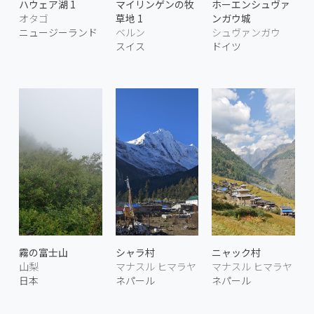
ハウェア湖 1
マイリンゲンの牧
ホーエンシュヴァ
オタゴ
草地 1
ンガウ城
ニュージーランド
ベルン
シュヴァンガウ
スイス
ドイツ
霧の富士山
シャラ村
ニャック村
山梨
マナスル ヒマラヤ
マナスル ヒマラヤ
日本
ネパール
ネパール