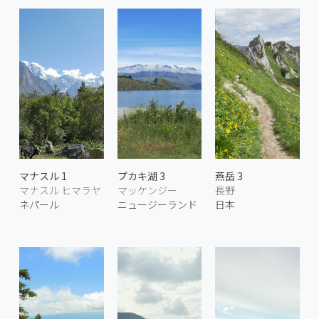
マナスル 1
プカキ湖 3
燕岳 3
マナスル ヒマラヤ
マッケンジー
長野
ネパール
ニュージーランド
日本