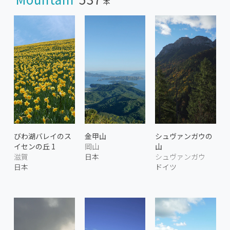
本
びわ湖バレイのス
金甲山
シュヴァンガウの
イセンの丘 1
岡山
山
滋賀
日本
シュヴァンガウ
日本
ドイツ