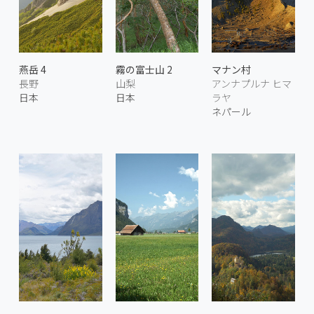
燕岳 4
霧の富士山 2
マナン村
長野
山梨
アンナプルナ ヒマ
日本
日本
ラヤ
ネパール