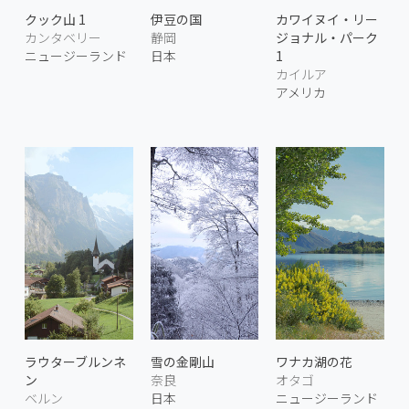
クック山 1
伊豆の国
カワイヌイ・リー
カンタベリー
静岡
ジョナル・パーク
ニュージーランド
日本
1
カイルア
アメリカ
ラウターブルンネ
雪の金剛山
ワナカ湖の花
ン
奈良
オタゴ
ベルン
日本
ニュージーランド