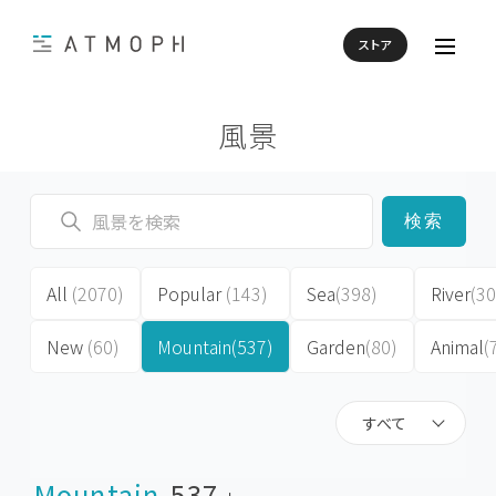
ストア
風景
検索
All
(2070)
Popular
(143)
Sea
(398)
River
(30
New
(60)
Mountain
(537)
Garden
(80)
Animal
(
すべて
Mountain
537