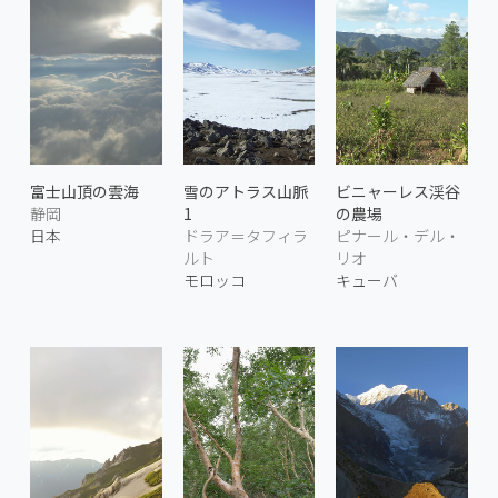
富士山頂の雲海
雪のアトラス山脈
ビニャーレス渓谷
静岡
1
の農場
日本
ドラア＝タフィラ
ピナール・デル・
ルト
リオ
モロッコ
キューバ