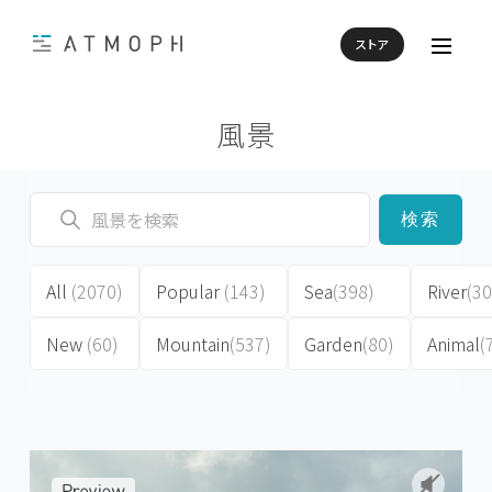
ストア
風景
検索
All
(2070)
Popular
(143)
Sea
(398)
River
(30
New
(60)
Mountain
(537)
Garden
(80)
Animal
(