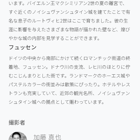
います。バイエルン王マクシミリアン2世の夏の離宮で、
すぐ近くのノイシュヴァンシュタイン城を建てたことで有
名な息子のルートヴィヒ2世はここで育ちました。彼の生
涯に影響を与えたさまざまな物語が描かれた壁など、煌び
やかな城の内部を見学することができます。
フュッセン
ドイツの中央から南部にかけて続くロマンチック街道の終
着地、フュッセン。ドナウ川の支流、レヒ川のほとりに佇
むこじんまりとした街です。ランドマークのホーエス城や
パステルカラーの街並みは散策にぴったり。ホテルやレス
トランも充実していて、近郊の観光名所、ノイシュヴァン
シュタイン城への拠点として賑わっています。
撮影者
加藤 真也