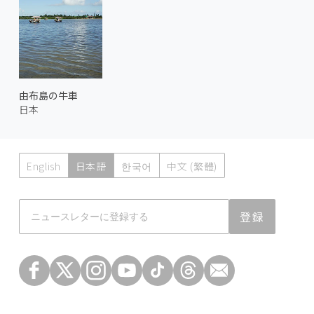
由布島の牛車
日本
English
日本語
한국어
中文 (繁體)
Atmoph News
登録