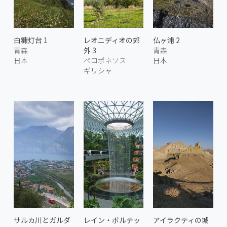
白糠灯台 1
レオニディオの郊
仏ヶ浦 2
青森
外 3
青森
日本
ペロポネソス
日本
ギリシャ
サルカ川とガルダ
レイン・ボルテッ
アイラクティの城