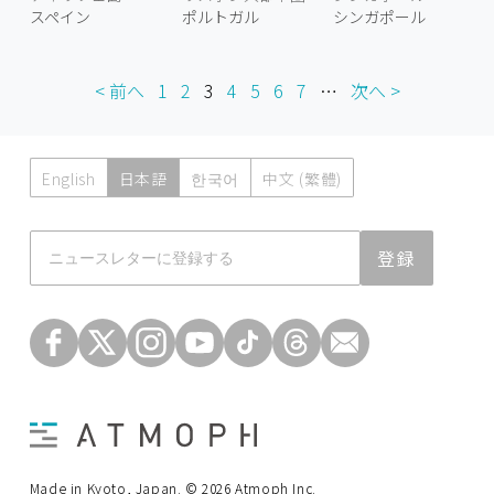
スペイン
ポルトガル
シンガポール
< 前へ
1
2
3
4
5
6
7
…
次へ >
English
日本語
한국어
中文 (繁體)
Atmoph News
登録
Made in Kyoto, Japan. © 2026 Atmoph Inc.