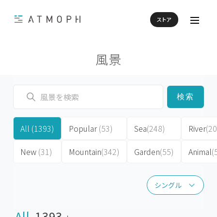
ストア
風景
検索
All
(1393)
Popular
(53)
Sea
(248)
River
(20
New
(31)
Mountain
(342)
Garden
(55)
Animal
(
シングル
シングル
All
1393