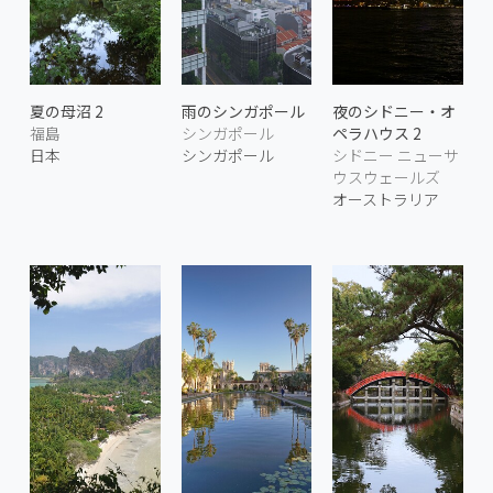
夏の母沼 2
雨のシンガポール
夜のシドニー・オ
福島
シンガポール
ペラハウス 2
日本
シンガポール
シドニー ニューサ
ウスウェールズ
オーストラリア