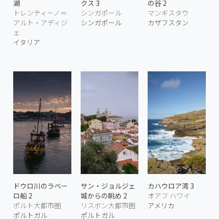
湖
クス 3
の谷 2
トレンティーノ＝
シンガポール
マンギスタウ
アルト・アディジ
シンガポール
カザフスタン
ェ
イタリア
ドウロ川のラベー
サン・ジョルジェ
カハウロア湾 3
ロ船 2
城からの眺め 2
オアフ ハワイ
ポルト大都市圏
リスボン大都市圏
アメリカ
ポルトガル
ポルトガル