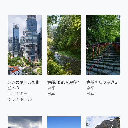
シンガポールの街
貴船川沿いの新緑
貴船神社の参道 2
並み 3
京都
京都
シンガポール
日本
日本
シンガポール