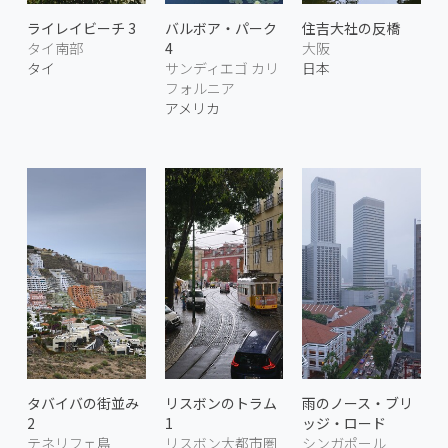
ライレイビーチ 3
バルボア・パーク
住吉大社の反橋
タイ南部
4
大阪
タイ
サンディエゴ カリ
日本
フォルニア
アメリカ
タバイバの街並み
リスボンのトラム
雨のノース・ブリ
2
1
ッジ・ロード
テネリフェ島
リスボン大都市圏
シンガポール