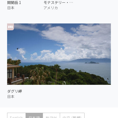
開聞岳 1
モナステリー・ビーチ
日本
アメリカ
ダグリ岬
日本
English
日本語
한국어
中文 (繁體)