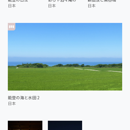
日本
日本
日本
能登の海と水田 2
日本