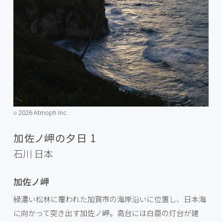
2026 Atmoph Inc.
©️
加佐ノ岬の夕日 1
石川
日本
加佐ノ岬
緑濃い松林に覆われた加賀市の海岸沿いに位置し、日本海
に向かって突き出す加佐ノ岬。高台には白亜の灯台が建