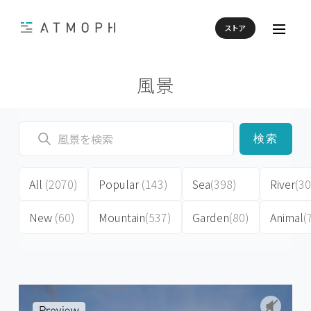
ストア
風景
検索
All
(2070)
Popular
(143)
Sea
(398)
River
(30
New
(60)
Mountain
(537)
Garden
(80)
Animal
(