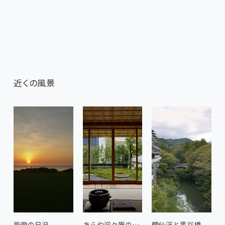
近くの風景
能登の日没
あらや滔々庵の茶室 2
鶴仙渓と黒谷橋