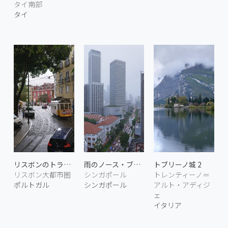
タイ南部
タイ
リスボンのトラム 1
雨のノース・ブリッジ・ロード
トブリーノ城 2
リスボン大都市圏
シンガポール
トレンティーノ＝
ポルトガル
シンガポール
アルト・アディジ
ェ
イタリア