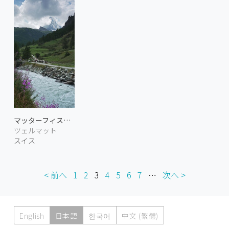
マッターフィスパ川とマッターホルン
ツェルマット
スイス
< 前へ
1
2
3
4
5
6
7
…
次へ >
English
日本語
한국어
中文 (繁體)