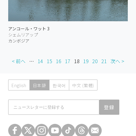
アンコール・ワット 3
シェムリアップ
カンボジア
< 前へ
…
14
15
16
17
18
19
20
21
次へ >
English
日本語
한국어
中文 (繁體)
Atmoph News
登録