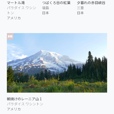
マートル滝
つばくろ谷の紅葉
夕暮れの赤目峡谷
パラダイス ワシン
福島
三重
トン
日本
日本
アメリカ
朝焼けのレーニア山 1
パラダイス ワシントン
アメリカ