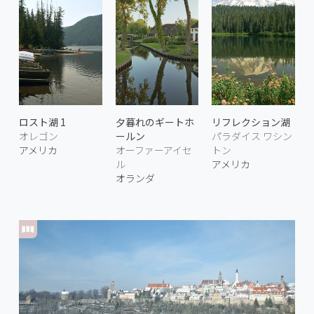
ロスト湖 1
夕暮れのギートホ
リフレクション湖
オレゴン
ールン
パラダイス ワシン
アメリカ
オーファーアイセ
トン
ル
アメリカ
オランダ