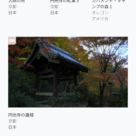
大原の秋
円光寺の紅葉 3
ガバメント・キャ
京都
京都
ンプの森 1
日本
日本
オレゴン
アメリカ
円光寺の鐘楼
京都
日本