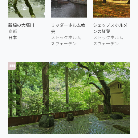
新緑の大堰川
リッダーホルム教
シェップスホルメ
京都
会
ンの紅葉
日本
ストックホルム
ストックホルム
スウェーデン
スウェーデン