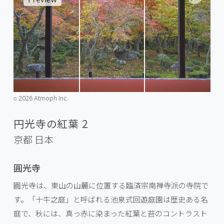
2026 Atmoph Inc.
©️
円光寺の紅葉 2
京都
日本
圓光寺
圓光寺は、東山の山麓に位置する臨済宗南禅寺派の寺院で
す。「十牛之庭」と呼ばれる池泉式回遊庭園は歴史ある名
庭で、秋には、真っ赤に染まった紅葉と苔のコントラスト