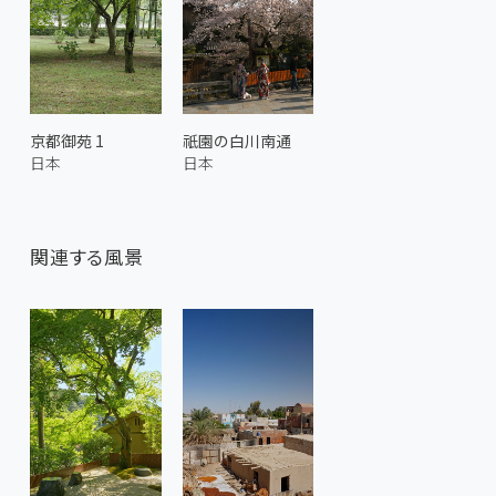
京都御苑 1
祇園の白川南通
日本
日本
関連する風景