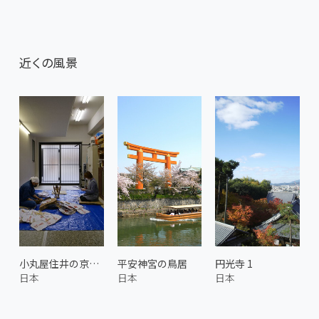
近くの風景
小丸屋住井の京丸うちわ 4
平安神宮の鳥居
円光寺 1
日本
日本
日本