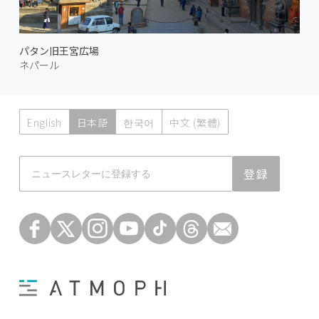
パタン旧王宮広場
ネパール
English
日本語
한국어
中文 (繁體)
Atmoph News
登録