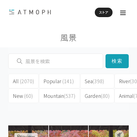
ストア
風景
検索
All
(2070)
Popular
(141)
Sea
(398)
River
(30
New
(60)
Mountain
(537)
Garden
(80)
Animal
(