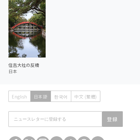
住吉大社の反橋
日本
English
日本語
한국어
中文 (繁體)
Atmoph News
登録