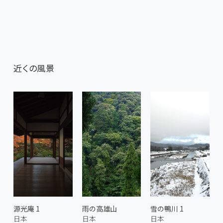
近くの風景
源光庵 1
雨の高雄山
雪の鴨川 1
日本
日本
日本