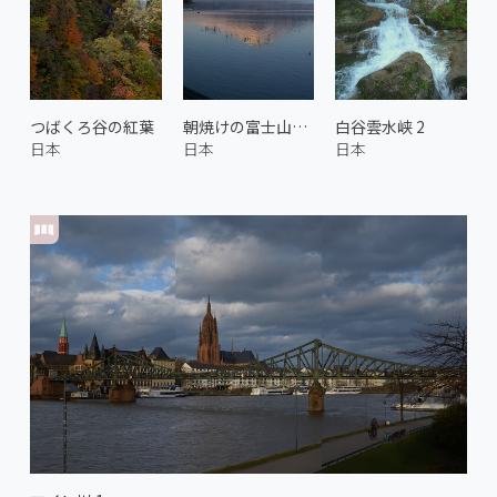
つばくろ谷の紅葉
朝焼けの富士山と山中湖 1
白谷雲水峡 2
日本
日本
日本