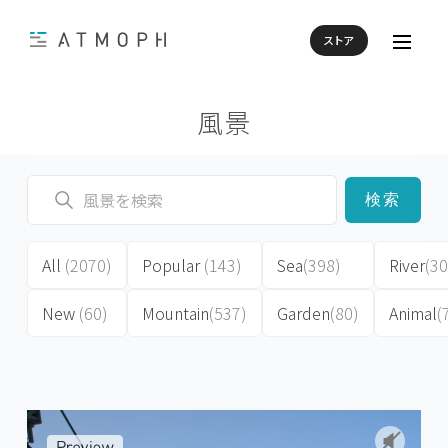
ストア
風景
検索
All
(2070)
Popular
(143)
Sea
(398)
River
(30
New
(60)
Mountain
(537)
Garden
(80)
Animal
(