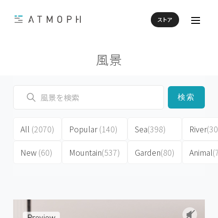
ストア
風景
検索
All
(2070)
Popular
(140)
Sea
(398)
River
(30
New
(60)
Mountain
(537)
Garden
(80)
Animal
(