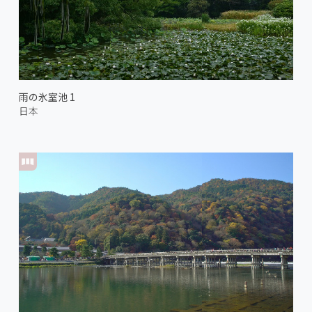
雨の氷室池 1
日本