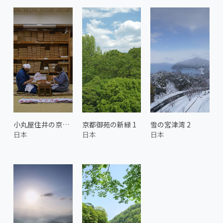
小丸屋住井の京丸うちわ 3
京都御苑の新緑 1
雪の宮津湾 2
日本
日本
日本