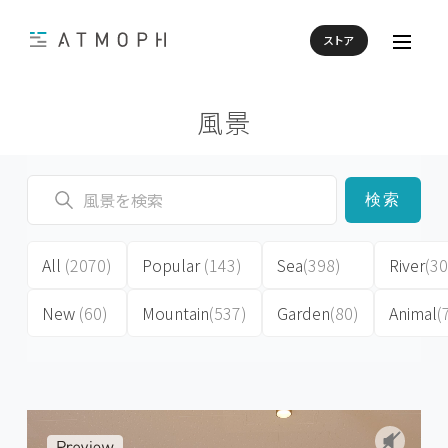
ストア
風景
検索
All
(2070)
Popular
(143)
Sea
(398)
River
(30
New
(60)
Mountain
(537)
Garden
(80)
Animal
(