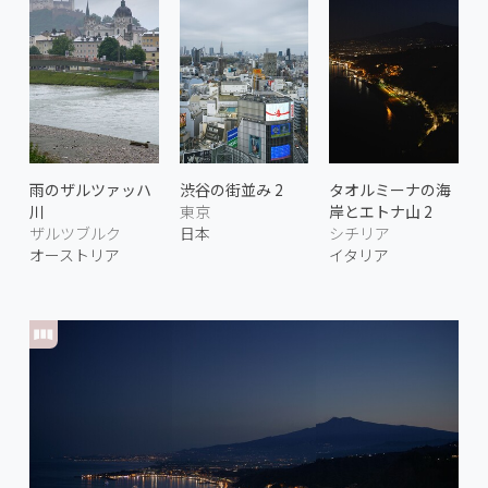
雨のザルツァッハ
渋谷の街並み 2
タオルミーナの海
川
東京
岸とエトナ山 2
ザルツブルク
日本
シチリア
オーストリア
イタリア