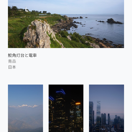
鮫角灯台と電車
青森
日本