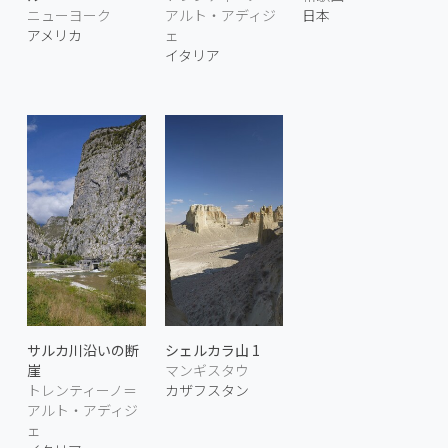
ニューヨーク
アルト・アディジ
日本
アメリカ
ェ
イタリア
サルカ川沿いの断
シェルカラ山 1
崖
マンギスタウ
トレンティーノ＝
カザフスタン
アルト・アディジ
ェ