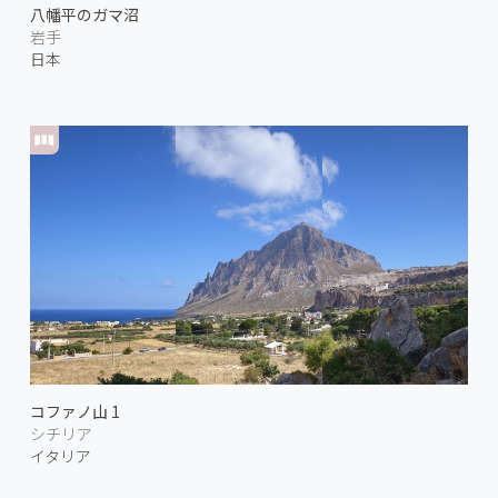
八幡平のガマ沼
岩手
日本
コファノ山 1
シチリア
イタリア