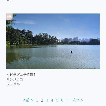
イビラプエラ公園 1
サンパウロ
ブラジル
< 前へ
1
2
3
4
5
6
…
次へ >