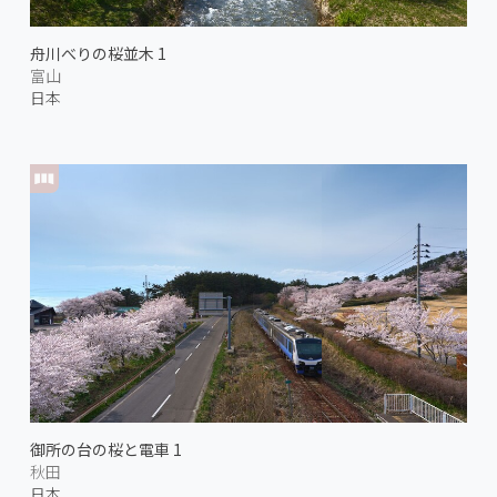
舟川べりの桜並木 1
富山
日本
御所の台の桜と電車 1
秋田
日本