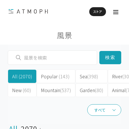
ストア
風景
検索
All
(2070)
Popular
(143)
Sea
(398)
River
(30
New
(60)
Mountain
(537)
Garden
(80)
Animal
(
すべて
すべて
All
2070