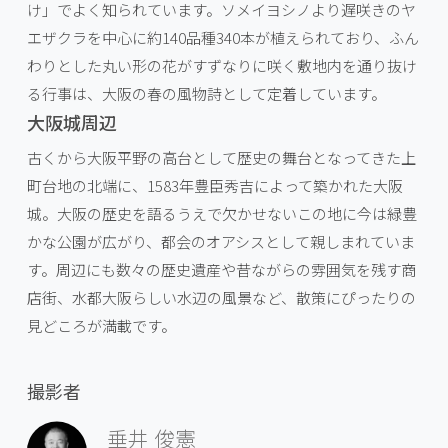
け」でよく知られています。ソメイヨシノより遅咲きのヤ
エザクラを中心に約140品種340本が植えられており、ふん
わりとした丸い形の花がすずなりに咲く敷地内を通り抜け
る行事は、大阪の春の風物詩として定着しています。
大阪城周辺
古くから大阪平野の高台として歴史の舞台となってきた上
町台地の北端に、1583年豊臣秀吉によって築かれた大阪
城。大阪の歴史を語るうえで欠かせないこの地に今は緑豊
かな公園が広がり、都会のオアシスとして親しまれていま
す。周辺にも数々の歴史遺産や昔ながらの雰囲気を残す商
店街、水都大阪らしい水辺の風景など、散策にぴったりの
見どころが満載です。
撮影者
垂井 俊憲