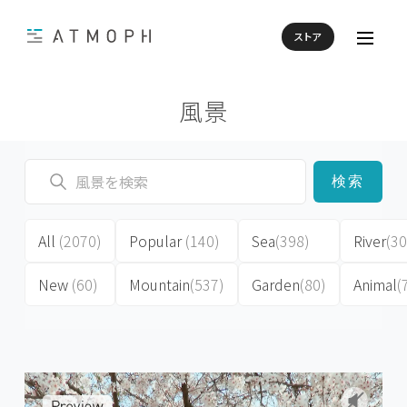
ストア
風景
検索
All
(2070)
Popular
(140)
Sea
(398)
River
(30
New
(60)
Mountain
(537)
Garden
(80)
Animal
(