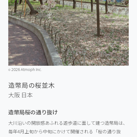
2026 Atmoph Inc.
©️
造幣局の桜並木
大阪
日本
造幣局桜の通り抜け
大川沿いの開放感あふれる遊歩道に面して建つ造幣局は、
毎年4月上旬から中旬にかけて開催される「桜の通り抜