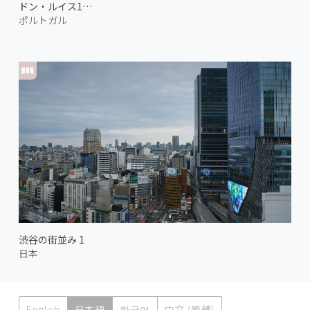
ドン・ルイス1世橋 1
ポルトガル
渋谷の街並み 1
日本
English
日本語
한국어
中文 (繁體)