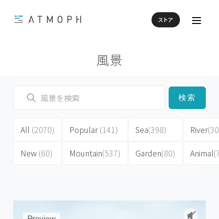
ストア
風景
検索
All
(2070)
Popular
(141)
Sea
(398)
River
(30
New
(60)
Mountain
(537)
Garden
(80)
Animal
(