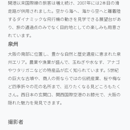
開港以来国際線の旅客は増え続け、2007年には2本目の滑
走路が供用されました。空から海へ、海から空へと離着陸
するダイナミックな飛行機の動きを見学できる展望台があ
り、旅の通過点のみでなく目的地としての楽しみも用意さ
れています。
泉州
大阪の南部に位置し、豊かな自然と歴史遺産に恵まれた泉
州エリア。農業や漁業が盛んで、玉ねぎや水なす、アナゴ
やワタリガニなどの特産品が広く知られています。5世紀
の巨大な古墳や、商人の街ならではの伝統産業、桜や梅な
ど四季折々の花の名所まで、巡りたくなる見どころもたく
さん。西日本の玄関口、関西国際空港のお膝元で、大阪の
隠れた魅力を発見できます。
撮影者