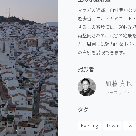
マラガの近郊、自然豊かな
遊歩道、エル・カミニート
するこの遊歩道は、20世紀
再整備されて、渓谷の絶景
た。周囲には魅力的な小さ
の自然を満喫できます。
撮影者
加藤 真也
ウェブサイト
タグ
Evening
Town
Twil