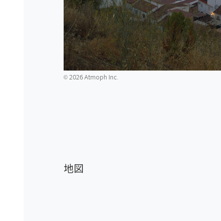
2026 Atmoph Inc.
©️
地図