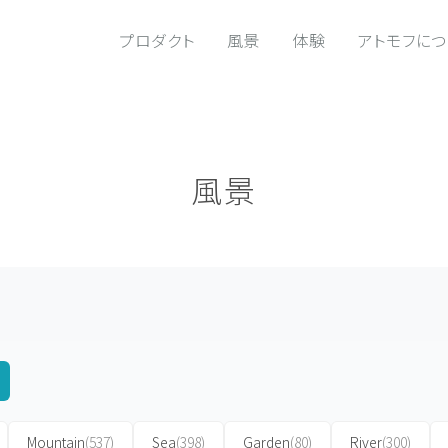
プロダクト
風景
体験
アトモフに
風景
Mountain
(537)
Sea
(398)
Garden
(80)
River
(300)