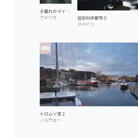
夕暮れのマイアミ川
アメリカ
芸術科学都市 5
スペイン
トロムソ湾 2
ノルウェー