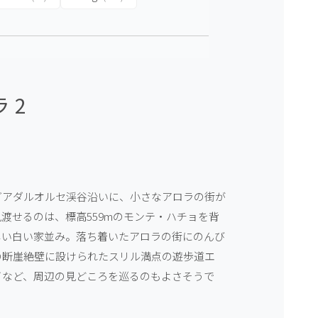
 2
グアダルオルセ渓谷沿いに、小さなアロラの街が
渡せるのは、標高559mのモンテ・ハチョを背
しい白い家並み。落ち着いたアロラの街にのんび
の断崖絶壁に設けられたスリル満点の遊歩道エ
イなど、周辺の見どころを巡るのもよさそうで