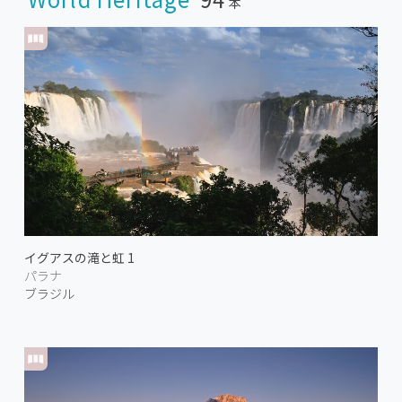
本
イグアスの滝と虹 1
パラナ
ブラジル