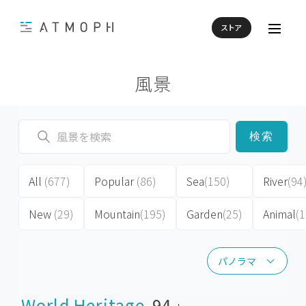
ストア
風景
検索
All
(677)
Popular
(86)
Sea
(150)
River
(94
New
(29)
Mountain
(195)
Garden
(25)
Animal
(1
パノラマ
パノラマ
World Heritage
94