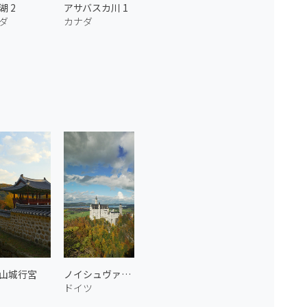
湖 2
アサバスカ川 1
ダ
カナダ
山城行宮
ノイシュヴァンシュタイン城 1
ドイツ