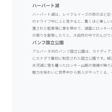
ハーバート湖
ハーバート湖は、レイクルイーズの街のほど近
のドライブ中にふと見やると、驚くほど美しい
置された駐車場に車を停めて、湖面にロッキー
の周りを散策したりと、大自然の中でのんびり
バンフ国立公園
アルバータ州のバンフ国立公園は、カナディアン
にカナダで最初に制定された国立公園です。緑
氷河湖に雪を纏ったロッキー山脈の稜線が映り
魅力を味わいに世界中から旅人がやってくる、