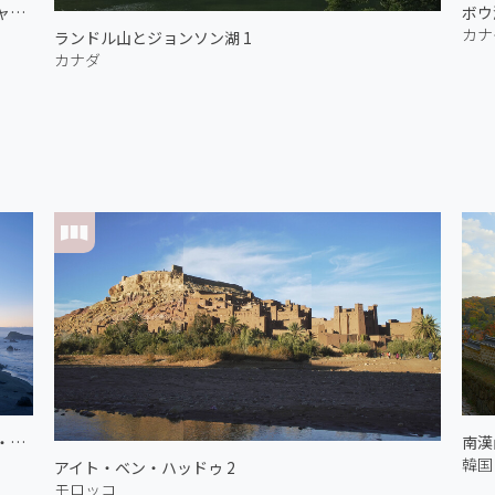
トゥー・ジャック湖
ボウ
カナ
ランドル山とジョンソン湖 1
カナダ
朝のローン・ランチ・ビーチ 1
南漢
韓国
アイト・ベン・ハッドゥ 2
モロッコ