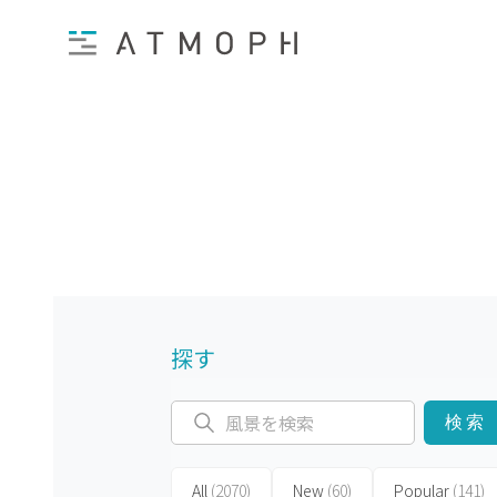
探す
検索
All
(2070)
New
(60)
Popular
(141)