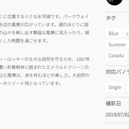
くに位置する小さな氷河湖です。パークウェイ
タグ
水辺の風景が広がっています。湖のほとりに設
の山々を映し出す静謐な風景に見入ったり、湖
Blue
L
とした時間を過ごせます。
Summer
Canada
・ロッキーの壮大な自然を守るため、1887年
濃い針葉樹林に囲まれたエメラルドグリーンの
対応パノ
込む風景は、息を呑むほどの美しさ。大自然の
一大リゾート地となっています。
Single
撮影日
2019/07/0