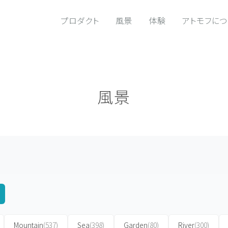
プロダクト
風景
体験
アトモフに
風景
Mountain
(537)
Sea
(398)
Garden
(80)
River
(300)