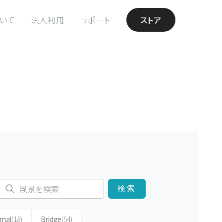
ついて
法人利用
サポート
ストア
検索
imal
(18)
Bridge
(54)