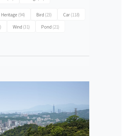
 Heritage
(94)
Bird
(23)
Car
(118)
)
Wind
(31)
Pond
(21)