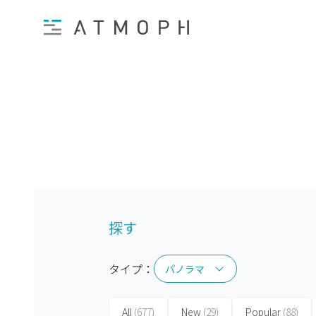
探す
タイプ：
パノラマ
パノラマ
All
(677)
New
(29)
Popular
(88)