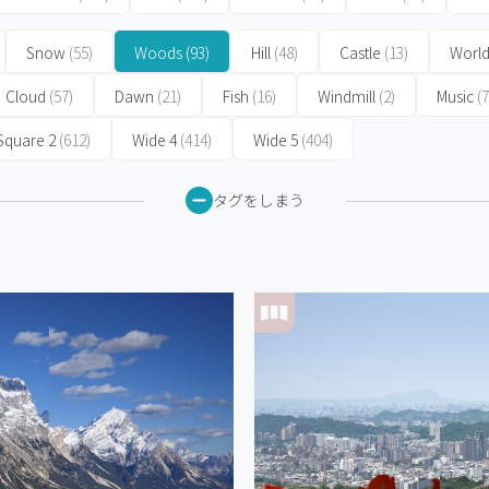
Snow
(55)
Woods
(93)
Hill
(48)
Castle
(13)
World
Cloud
(57)
Dawn
(21)
Fish
(16)
Windmill
(2)
Music
(7
Square 2
(612)
Wide 4
(414)
Wide 5
(404)
タグをしまう