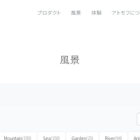
プロダクト
風景
体験
アトモフに
風景
Mountain
(195)
Sea
(150)
Garden
(25)
River
(94)
An