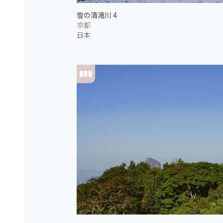
雪の清滝川 4
京都
日本