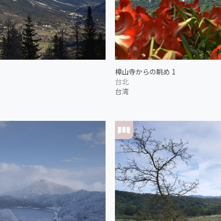
樟山寺からの眺め 1
台北
台湾