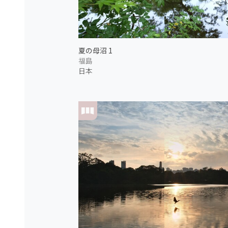
夏の母沼 1
福島
日本