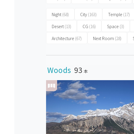
Night
(68)
City
(163)
Temple
(17)
Desert
(13)
CG
(16)
Space
(3)
Architecture
(67)
Next Room
(28)
Woods
93
本