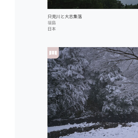
只見川と大志集落
福島
日本