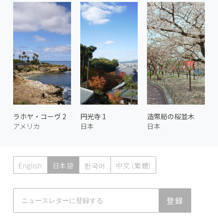
ラホヤ・コーヴ 2
円光寺 1
造幣局の桜並木
アメリカ
日本
日本
English
日本語
한국어
中文 (繁體)
Atmoph News
登録