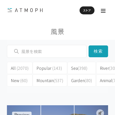
ストア
風景
検索
All
(2070)
Popular
(143)
Sea
(398)
River
(30
New
(60)
Mountain
(537)
Garden
(80)
Animal
(