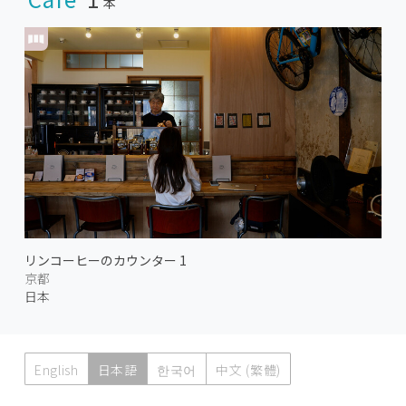
本
リンコーヒーのカウンター 1
京都
日本
English
日本語
한국어
中文 (繁體)