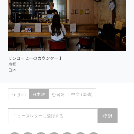
リンコーヒーのカウンター 1
京都
日本
English
日本語
한국어
中文 (繁體)
Atmoph News
登録