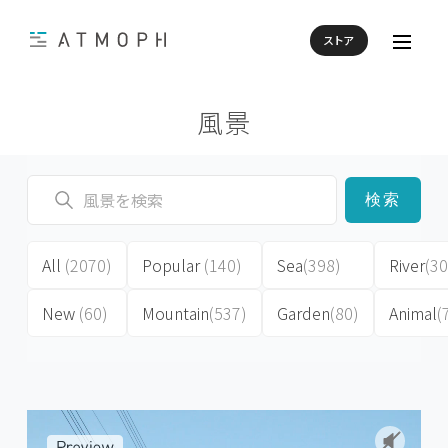
ストア
風景
検索
All
(2070)
Popular
(140)
Sea
(398)
River
(30
New
(60)
Mountain
(537)
Garden
(80)
Animal
(