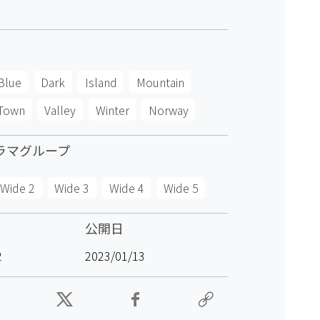
Blue
Dark
Island
Mountain
Town
Valley
Winter
Norway
ラマグループ
Wide 2
Wide 3
Wide 4
Wide 5
公開日
2
2023/01/13