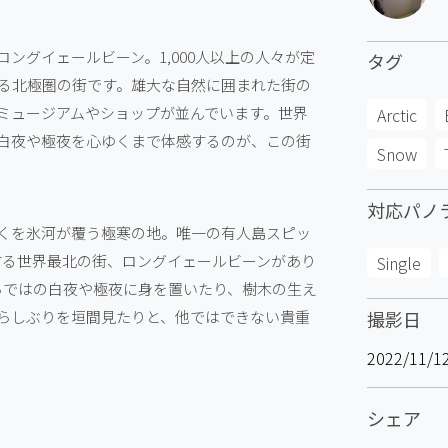
ングイェールビーン。1,000人以上の人々が定
タグ
する北極圏の街です。雄大な自然に囲まれた街の
ミュージアムやショップが並んでいます。世界
Arctic
白夜や極夜を心ゆくまで体感するのが、この街
Snow
対応パノ
くを氷河が覆う極寒の地。唯一の有人島スピッ
住する世界最北の街、ロングイェールビーンがあり
Single
らではの白夜や極夜に身を置いたり、樹木の生え
らしぶりを垣間見たりと、他ではできない貴重
撮影日
2022/11/1
シェア