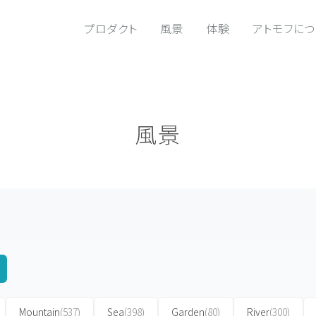
プロダクト
風景
体験
アトモフに
風景
Mountain
(537)
Sea
(398)
Garden
(80)
River
(300)