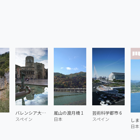
バレンシア大聖堂
嵐山の渡月橋 1
芸術科学都市 6
スペイン
日本
スペイン
しま
日本