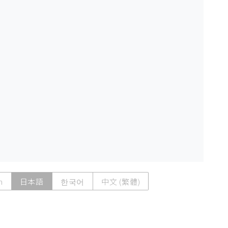
h
日本語
한국어
中文 (繁體)