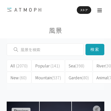
ストア
風景
検索
All
(2070)
Popular
(141)
Sea
(398)
River
(30
New
(60)
Mountain
(537)
Garden
(80)
Animal
(