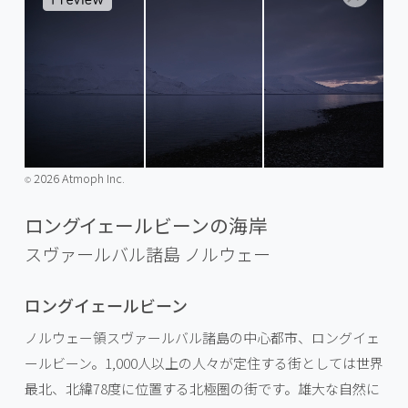
2026 Atmoph Inc.
©️
ロングイェールビーンの海岸
スヴァールバル諸島
ノルウェー
ロングイェールビーン
ノルウェー領スヴァールバル諸島の中心都市、ロングイェ
ールビーン。1,000人以上の人々が定住する街としては世界
最北、北緯78度に位置する北極圏の街です。雄大な自然に