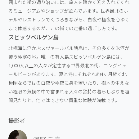
囲まれた街の通り沿いには、旅人を暖かく迎え入れてくれ
るミュージアムやショップが並んでいます。世界最北のホ
テルやレストランでくつろぎながら、白夜や極夜を心ゆく
まで体感するのが、この街での定番の過ごし方です。
スピッツベルゲン島
北極海に浮かぶスヴァールバル諸島は、その多くを氷河が
覆う極寒の地。唯一の有人島スピッツベルゲン島には、
1,000人以上の人々が定住する世界最北の街、ロングイェ
ールビーンがあります。夏と冬にそれぞれ約4ヶ月続く北
極圏ならではの白夜や極夜に身を置いたり、樹木の生えな
い極限の気候の中で営まれる人々の独特の暮らしぶりを垣
間見たりと、他ではできない貴重な体験が満載です。
撮影者