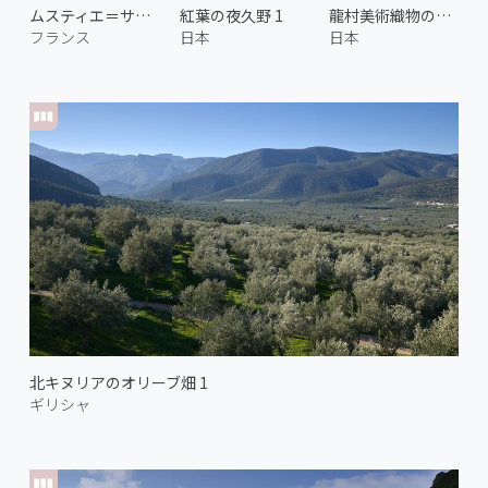
ムスティエ＝サント＝マリー 2
紅葉の夜久野 1
龍村美術織物の機織り
フランス
日本
日本
北キヌリアのオリーブ畑 1
ギリシャ