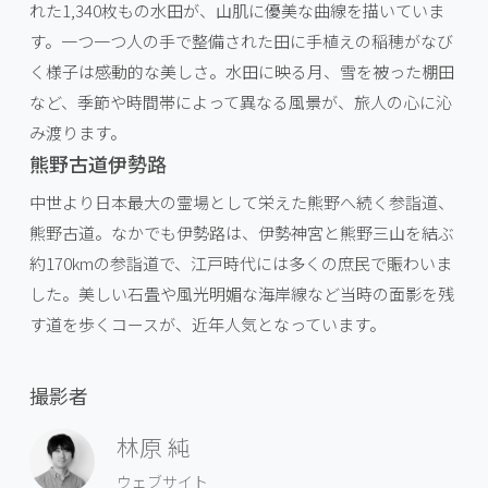
れた1,340枚もの水田が、山肌に優美な曲線を描いていま
す。一つ一つ人の手で整備された田に手植えの稲穂がなび
く様子は感動的な美しさ。水田に映る月、雪を被った棚田
など、季節や時間帯によって異なる風景が、旅人の心に沁
み渡ります。
熊野古道伊勢路
中世より日本最大の霊場として栄えた熊野へ続く参詣道、
熊野古道。なかでも伊勢路は、伊勢神宮と熊野三山を結ぶ
約170kmの参詣道で、江戸時代には多くの庶民で賑わいま
した。美しい石畳や風光明媚な海岸線など当時の面影を残
す道を歩くコースが、近年人気となっています。
撮影者
林原 純
ウェブサイト