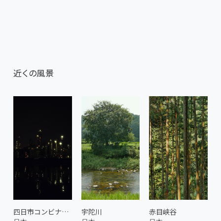
近くの風景
四日市コンビナート 1
宇陀川
赤目峡谷