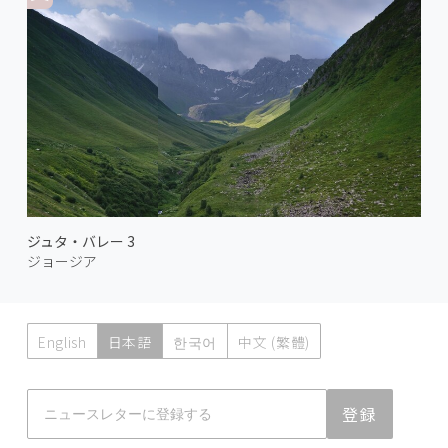
ジュタ・バレー 3
ジョージア
English
日本語
한국어
中文 (繁體)
Atmoph News
登録