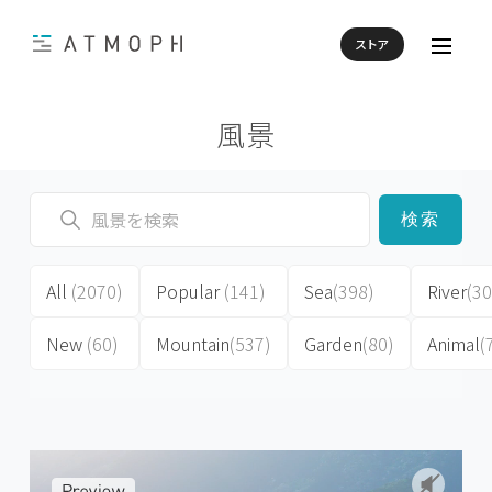
ストア
風景
検索
All
(2070)
Popular
(141)
Sea
(398)
River
(30
New
(60)
Mountain
(537)
Garden
(80)
Animal
(