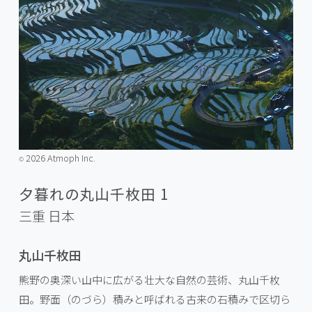
2026 Atmoph Inc.
©️
夕暮れの丸山千枚田 1
三重
日本
丸山千枚田
熊野の奥深い山中に広がる壮大な自然の芸術、丸山千枚
田。野面（のづら）積みと呼ばれる古来の石積みで区切ら