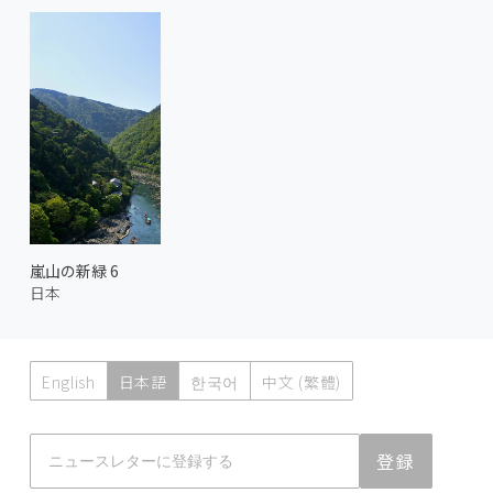
嵐山の新緑 6
日本
English
日本語
한국어
中文 (繁體)
Atmoph News
登録