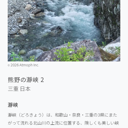
2026 Atmoph Inc.
©️
熊野の瀞峡 2
三重
日本
瀞峡
瀞峡（どろきょう）は、和歌山・奈良・三重の3県にまた
がって流れる北山川の上流に位置する、険しくも美しい峡