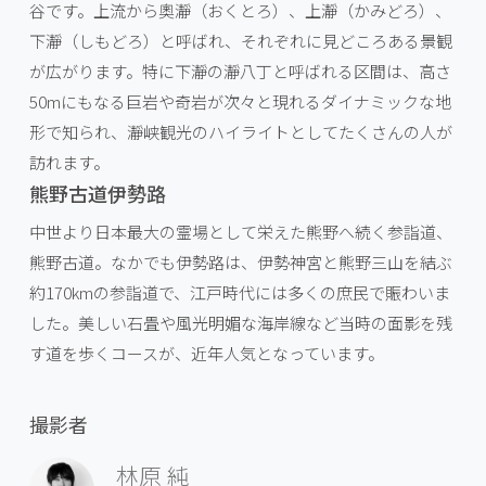
谷です。上流から奧瀞（おくとろ）、上瀞（かみどろ）、
下瀞（しもどろ）と呼ばれ、それぞれに見どころある景観
が広がります。特に下瀞の瀞八丁と呼ばれる区間は、高さ
50mにもなる巨岩や奇岩が次々と現れるダイナミックな地
形で知られ、瀞峡観光のハイライトとしてたくさんの人が
訪れます。
熊野古道伊勢路
中世より日本最大の霊場として栄えた熊野へ続く参詣道、
熊野古道。なかでも伊勢路は、伊勢神宮と熊野三山を結ぶ
約170kmの参詣道で、江戸時代には多くの庶民で賑わいま
した。美しい石畳や風光明媚な海岸線など当時の面影を残
す道を歩くコースが、近年人気となっています。
撮影者
林原 純