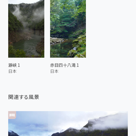
瀞峡 1
赤目四十八滝 1
日本
日本
関連する風景