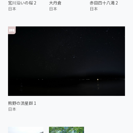
宮川沿いの桜 2
大丹倉
赤目四十八滝 2
日本
日本
日本
熊野の流星群 1
日本