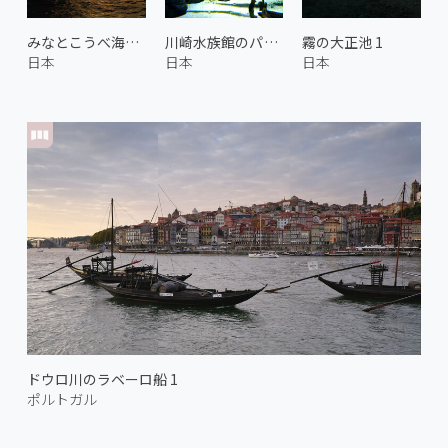
みなとこうべ海上花火大会 1
川崎水族館のパンタナルエリア 2
霧の大正池 1
日本
日本
日本
ドウロ川のラベーロ船 1
ポルトガル