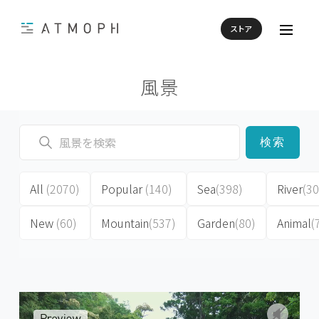
ストア
風景
検索
All
(2070)
Popular
(140)
Sea
(398)
River
(30
New
(60)
Mountain
(537)
Garden
(80)
Animal
(