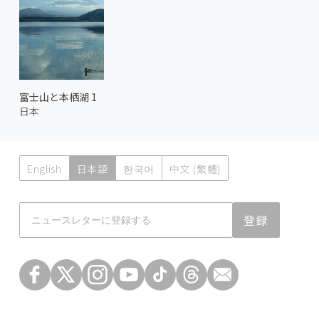
富士山と本栖湖 1
日本
English
日本語
한국어
中文 (繁體)
Atmoph News
登録