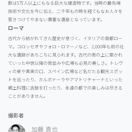
数は5万人以上にもなる巨大な建造物です。当時の最先端
技術や文化を今に伝え、二千年もの時を経てもなお人々を
惹きつけてやまない貴重な遺産となっています。
ローマ
古代から紡がれてきた歴史が息づく、イタリアの首都ロー
マ。コロッセオやフォロ・ロマーノなど、2,000年も前の壮
大な遺跡があちこちに見られます。古代の街の上に築かれ
ていった中世以降の街並みや広場も必見の美しさ。トレヴ
ィの泉や真実の口、スペイン広場など名だたる観光スポッ
トを巡ったり、カルボナーラやアマトリチャーナといった
郷土料理に舌鼓を打ったり、永遠の都での楽しみは尽きる
ことがありません。
撮影者
加藤 真也