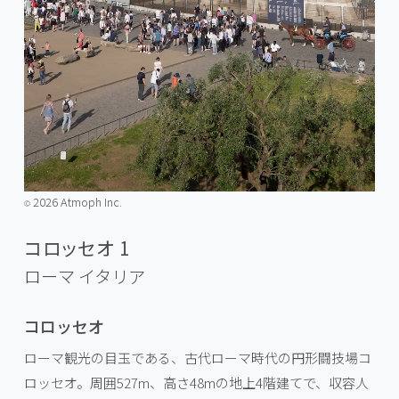
2026 Atmoph Inc.
©️
コロッセオ 1
ローマ
イタリア
コロッセオ
ローマ観光の目玉である、古代ローマ時代の円形闘技場コ
ロッセオ。周囲527m、高さ48mの地上4階建てで、収容人