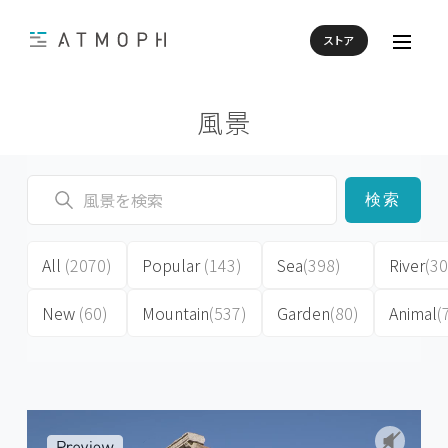
ストア
風景
検索
All
(2070)
Popular
(143)
Sea
(398)
River
(30
New
(60)
Mountain
(537)
Garden
(80)
Animal
(