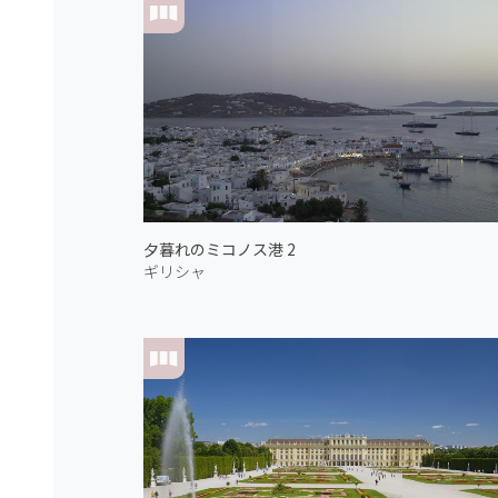
夕暮れのミコノス港 2
ギリシャ