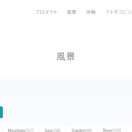
プロダクト
風景
体験
アトモフに
風景
Mountain
(537)
Sea
(398)
Garden
(80)
River
(300)