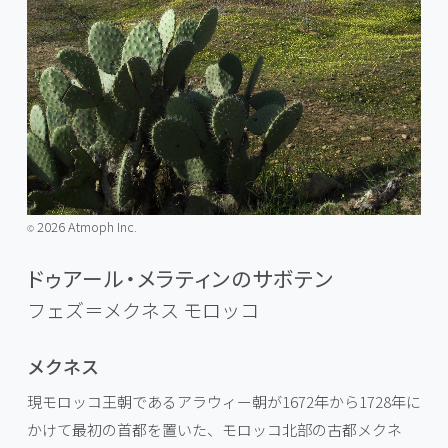
2026 Atmoph Inc.
©️
ドゥアール・メラティンのサボテン
フェズ＝メクネス
モロッコ
メクネス
現モロッコ王朝であるアラウィー朝が1672年から1728年に
かけて最初の首都を置いた、モロッコ北部の古都メクネ