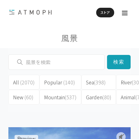
ストア
風景
検索
All
(2070)
Popular
(140)
Sea
(398)
River
(30
New
(60)
Mountain
(537)
Garden
(80)
Animal
(