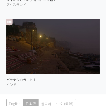
アイスランド
バラナシのガート 1
インド
English
日本語
한국어
中文 (繁體)