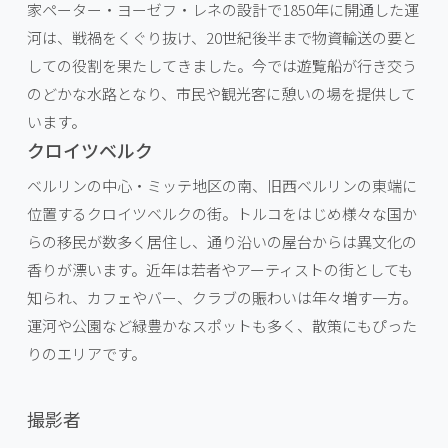
家ペーター・ヨーゼフ・レネの設計で1850年に開通した運
河は、戦禍をくぐり抜け、20世紀後半まで物資輸送の要と
しての役割を果たしてきました。今では遊覧船が行き交う
のどかな水路となり、市民や観光客に憩いの場を提供して
います。
クロイツベルク
ベルリンの中心・ミッテ地区の南、旧西ベルリンの東端に
位置するクロイツベルクの街。トルコをはじめ様々な国か
らの移民が数多く居住し、通り沿いの屋台からは異文化の
香りが漂います。近年は若者やアーティストの街としても
知られ、カフェやバー、クラブの賑わいは年々増す一方。
運河や公園など緑豊かなスポットも多く、散策にもぴった
りのエリアです。
撮影者