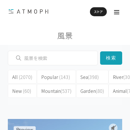
ストア
風景
検索
All
(2070)
Popular
(143)
Sea
(398)
River
(30
New
(60)
Mountain
(537)
Garden
(80)
Animal
(