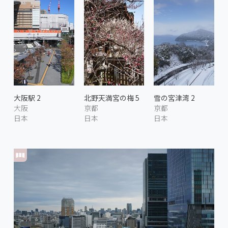
大阪駅 2
北野天満宮の梅 5
雪の宮津湾 2
大阪
京都
京都
日本
日本
日本