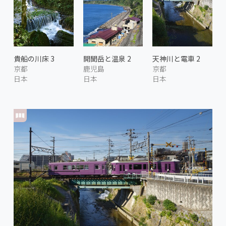
貴船の川床 3
開聞岳と温泉 2
天神川と電車 2
京都
鹿児島
京都
日本
日本
日本