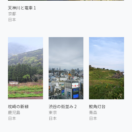
天神川と電車 1
京都
日本
枕崎の新緑
渋谷の街並み 2
鮫角灯台
鹿児島
東京
青森
日本
日本
日本