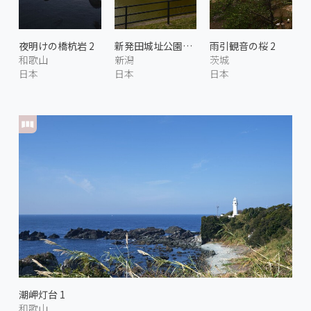
夜明けの橋杭岩 2
新発田城址公園の桜 1
雨引観音の桜 2
和歌山
新潟
茨城
日本
日本
日本
潮岬灯台 1
和歌山