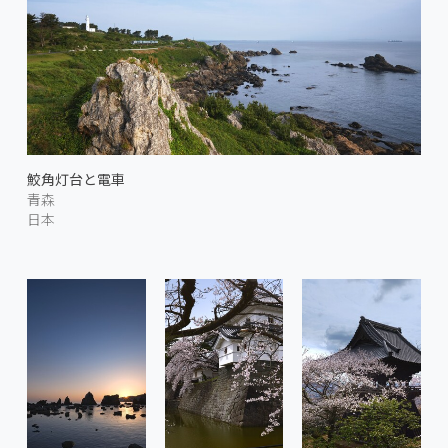
鮫角灯台と電車
青森
日本