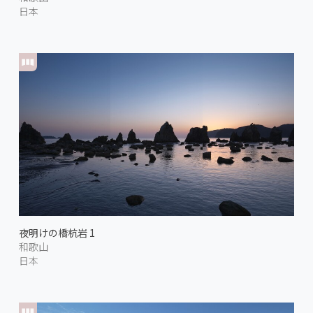
日本
夜明けの橋杭岩 1
和歌山
日本