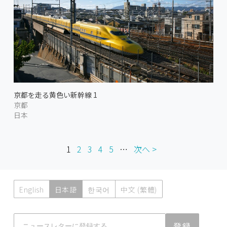
京都を走る黄色い新幹線 1
京都
日本
1
2
3
4
5
…
次へ >
English
日本語
한국어
中文 (繁體)
Atmoph News
登録