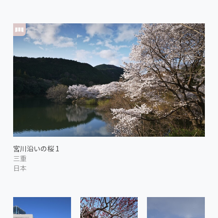
宮川沿いの桜 1
三重
日本