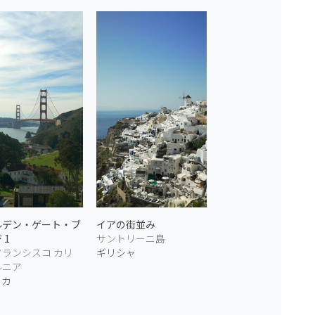
ルデン・ゲート・ブ
イアの街並み
 1
サントリーニ島
フランシスコ カリ
ギリシャ
ルニア
リカ