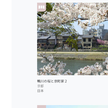
鴨川の桜と京町家 2
京都
日本