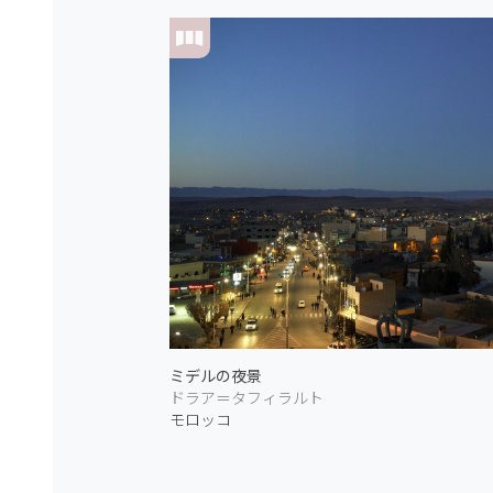
ミデルの夜景
ドラア＝タフィラルト
モロッコ