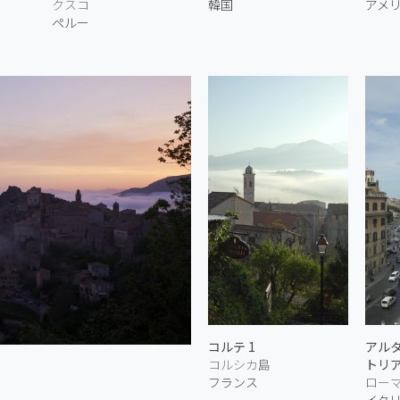
クスコ
韓国
アメ
ペルー
コルテ 1
アル
コルシカ島
トリ
フランス
ロー
イタ