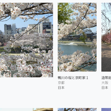
鴨川の桜と京町家 1
造幣局
京都
大阪
日本
日本