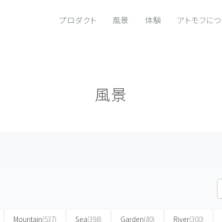
プロダクト
風景
体験
アトモフに
風景
Mountain
(537)
Sea
(398)
Garden
(80)
River
(300)