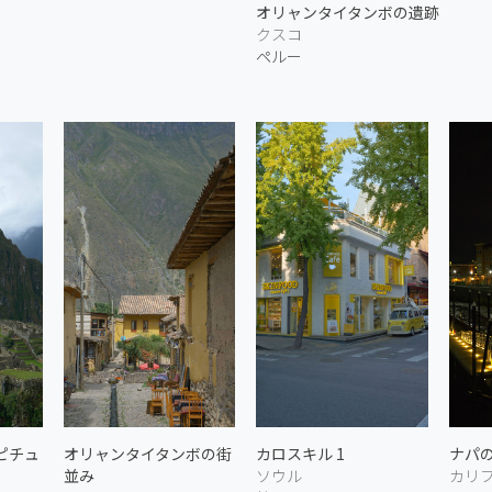
オリャンタイタンボの遺跡
クスコ
ペルー
ピチュ
オリャンタイタンボの街
カロスキル 1
ナパの
並み
ソウル
カリ