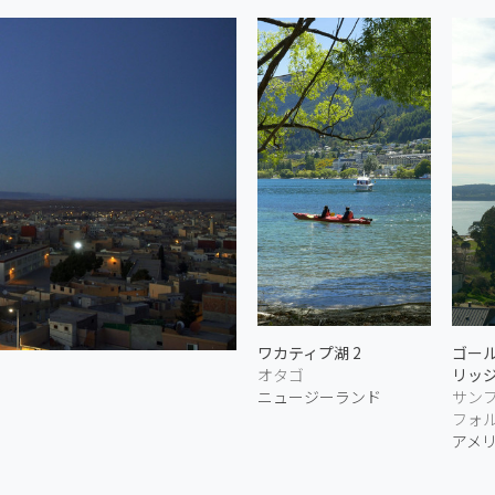
ワカティプ湖 2
ゴー
オタゴ
リッジ
ニュージーランド
サン
フォ
アメ