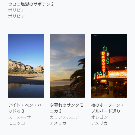
ウユニ塩湖のサボテン 2
ボリビア
ボリビア
アイト・ベン・ハ
夕暮れのサンタモ
夜のホーソーン・
ッドゥ 3
ニカ 3
ブルバード通り
スース=マサ
カリフォルニア
オレゴン
モロッコ
アメリカ
アメリカ