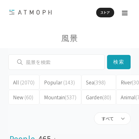
ストア
風景
検索
All
(2070)
Popular
(143)
Sea
(398)
River
(30
New
(60)
Mountain
(537)
Garden
(80)
Animal
(
すべて
People
465