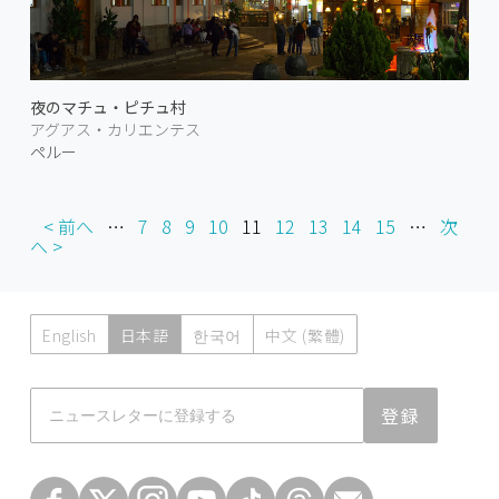
夜のマチュ・ピチュ村
アグアス・カリエンテス
ペルー
< 前へ
…
7
8
9
10
11
12
13
14
15
…
次
へ >
English
日本語
한국어
中文 (繁體)
Atmoph News
登録